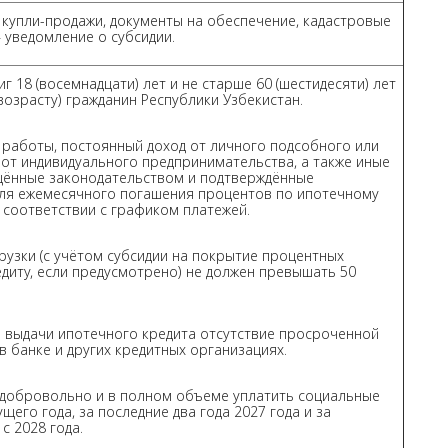
р купли-продажи, документы на обеспечение, кадастровые
 уведомление о субсидии.
 18 (восемнадцати) лет и не старше 60 (шестидесяти) лет
возрасту) гражданин Республики Узбекистан.
работы, постоянный доход от личного подсобного или
 от индивидуального предпринимательства, а также иные
ещённые законодательством и подтверждённые
для ежемесячного погашения процентов по ипотечному
в соответствии с графиком платежей.
узки (с учётом субсидии на покрытие процентных
диту, если предусмотрено) не должен превышать 50
выдачи ипотечного кредита отсутствие просроченной
в банке и других кредитных организациях.
 добровольно и в полном объеме уплатить социальные
ущего года, за последние два года 2027 года и за
с 2028 года.