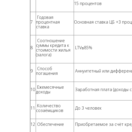
15 процентов
Годовая
7
процентная
Основная ставка ЦБ +3 про
ставка
Соотношение
суммы кредита к
8
LTV≤85%
стоимости жилья
(залога)
Способ
9
Аннуитетный или дифферен
погашения
Ежемесячные
10
Заработная плата (доходы с
доходы
Количество
11
До 3 человек
созаёмщиков
12
Обеспечение
Приобретаемое за счёт кред