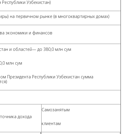
 Республики Узбекистан)
иры) на первичном рынке (в многоквартирных домах)
тва экономики и финансов
тан и областей— до 380,0 млн сум
,0 млн сум
зом Президента Республики Узбекистан сумма
тся)
Самозанятым
точника дохода
клиентам