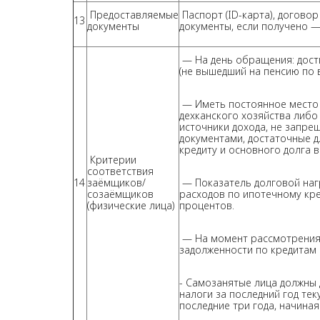
Предоставляемые
Паспорт (ID-карта), догово
13
документы
документы, если получено —
— На день обращения: достиг
(не вышедший на пенсию по 
— Иметь постоянное место 
дехканского хозяйства либо
источники дохода, не запр
документами, достаточные 
кредиту и основного долга 
Критерии
соответствия
14
заёмщиков/
— Показатель долговой нагр
созаёмщиков
расходов по ипотечному кре
(физические лица)
процентов.
— На момент рассмотрения 
задолженности по кредитам 
- Самозанятые лица должны
налоги за последний год тек
последние три года, начиная 