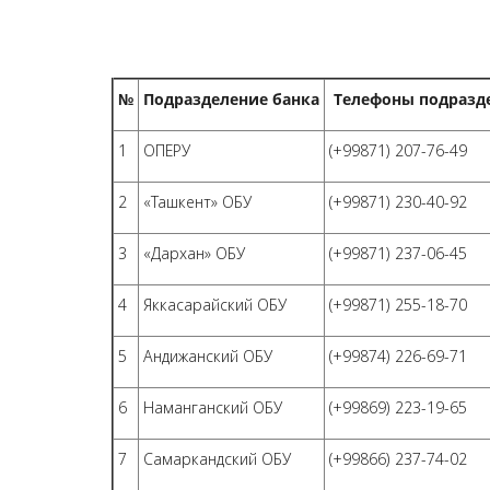
№
Подразделение банка
Телефоны подраз
1
ОПЕРУ
(+99871) 207-76-49
2
«Ташкент» ОБУ
(+99871) 230-40-92
3
«Дархан» ОБУ
(+99871) 237-06-45
4
Яккасарайский ОБУ
(+99871) 255-18-70
5
Андижанский ОБУ
(+99874) 226-69-71
6
Наманганский ОБУ
(+99869) 223-19-65
7
Самаркандский ОБУ
(+99866) 237-74-02