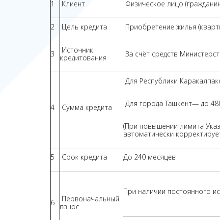
1
Клиент
Физическое лицо (гражданин
2
Цель кредита
Приобретение жилья (кварт
Источник
3
За счёт средств Министерс
кредитования
Для Республики Каракалпакс
Для города Ташкент— до 480
4
Сумма кредита
(При повышении лимита Ука
автоматически корректируе
5
Срок кредита
До 240 месяцев
При наличии постоянного ис
Первоначальный
6
взнос