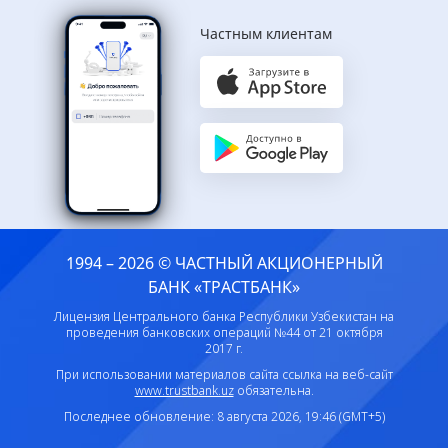
Частным клиентам
1994 – 2026 © ЧАСТНЫЙ АКЦИОНЕРНЫЙ
БАНК «ТРАСТБАНК»
Лицензия Центрального банка Республики Узбекистан на
проведения банковских операций №44 от 21 октября
2017 г.
При использовании материалов сайта ссылка на веб-сайт
www.trustbank.uz
обязательна.
Последнее обновление: 8 августа 2026, 19:46 (GMT+5)