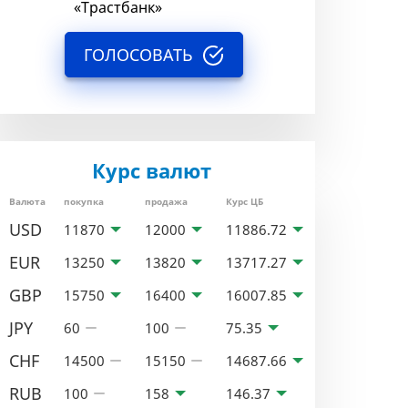
«Трастбанк»
ГОЛОСОВАТЬ
Курс валют
Валюта
покупка
продажа
Курс ЦБ
USD
11870
12000
11886.72
EUR
13250
13820
13717.27
GBP
15750
16400
16007.85
JPY
60
100
75.35
CHF
14500
15150
14687.66
RUB
100
158
146.37