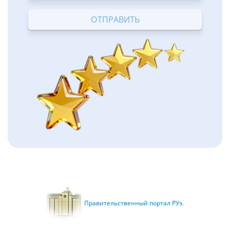
Terrible
Bad
OK
Good
Excellent
Правительственный портал РУз.