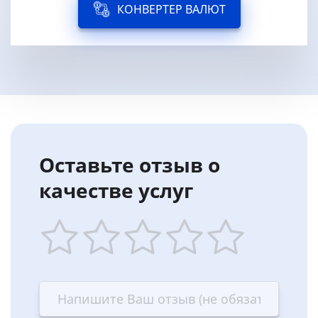
КОНВЕРТЕР ВАЛЮТ
Оставьте отзыв о
качестве услуг
1
2
3
4
5
star
stars
stars
stars
stars
—
—
—
—
—