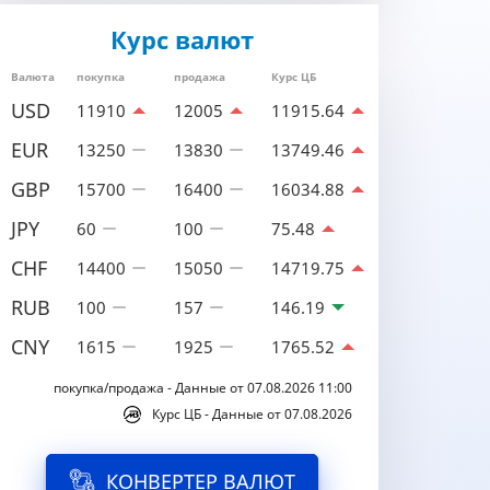
Курс валют
Валюта
покупка
продажа
Курс ЦБ
USD
11910
12005
11915.64
EUR
13250
13830
13749.46
GBP
15700
16400
16034.88
JPY
60
100
75.48
CHF
14400
15050
14719.75
RUB
100
157
146.19
CNY
1615
1925
1765.52
покупка/продажа - Данные от 07.08.2026 11:00
Курс ЦБ - Данные от 07.08.2026
КОНВЕРТЕР ВАЛЮТ