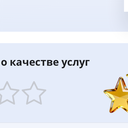
о качестве услуг
5
ars
stars
—