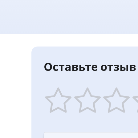
Оставьте отзыв 
1
2
3
4
star
stars
stars
st
—
—
—
—