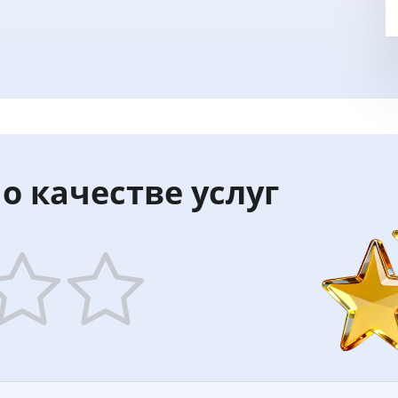
о качестве услуг
5
ars
stars
—