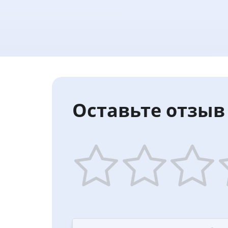
Оставьте отзыв 
1
2
3
4
star
stars
stars
st
—
—
—
—