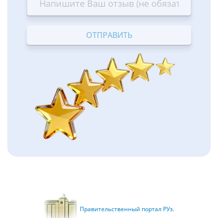
—
—
—
—
—
Terrible
Bad
OK
Good
Excellent
Правительственный портал РУз.