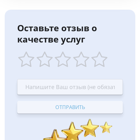
Оставьте отзыв о
качестве услуг
1
2
3
4
5
star
stars
stars
stars
stars
—
—
—
—
—
Terrible
Bad
OK
Good
Excellent