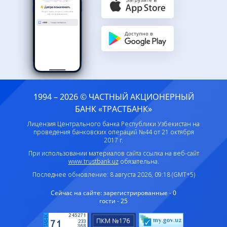
1994 – 2026 © ЧАСТНЫЙ АКЦИОНЕРНЫЙ
БАНК «ТРАСТБАНК»
Лицензия Центрального банка Республики Узбекистан на
проведения банковских операций №44 от 21 октября
2017 г.
При использовании материалов сайта ссылка на веб-сайт
www.trustbank.uz
обязательна.
Последнее обновление: 8 августа 2026, 09:18 (GMT+5)
Сейчас на сайте:
зарегистрированные - 0
гости - 25