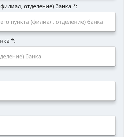
филиал, отделение) банка
*
:
анка
*
: