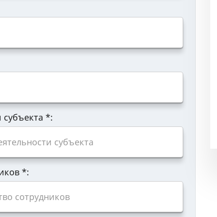
и субъекта
*
:
ников
*
: