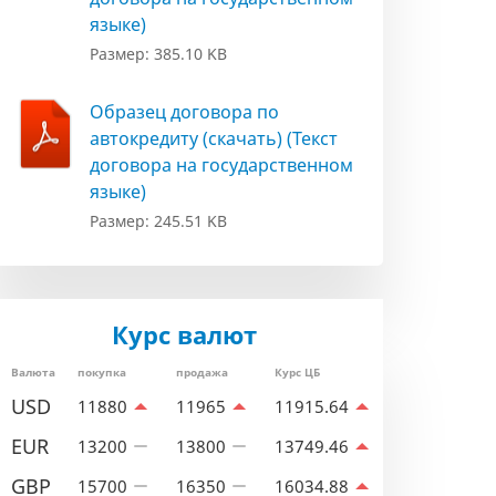
языке)
Размер: 385.10 KB
Образец договора по
автокредиту (скачать) (Текст
договора на государственном
языке)
Размер: 245.51 KB
Курс валют
Валюта
покупка
продажа
Курс ЦБ
USD
11880
11965
11915.64
EUR
13200
13800
13749.46
GBP
15700
16350
16034.88