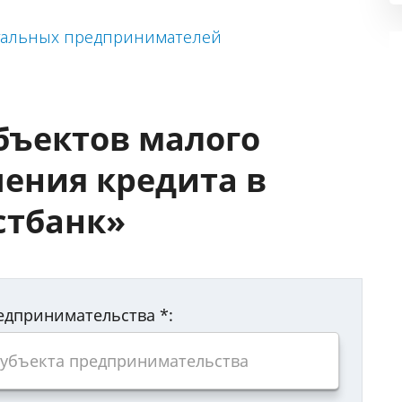
уальных предпринимателей
бъектов малого
чения кредита в
стбанк»
редпринимательства
*
: