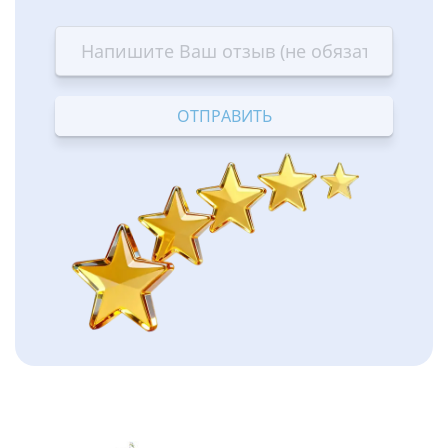
1
2
3
4
5
star
stars
stars
stars
stars
—
—
—
—
—
Terrible
Bad
OK
Good
Excellent