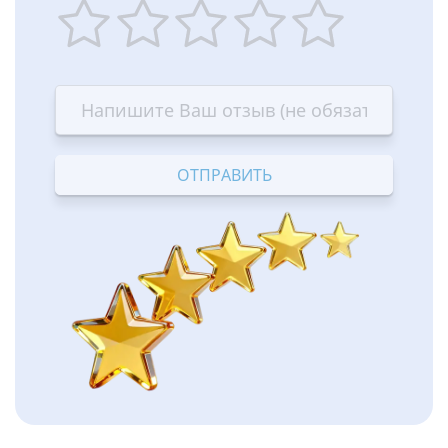
1
2
3
4
5
star
stars
stars
stars
stars
—
—
—
—
—
Terrible
Bad
OK
Good
Excellent