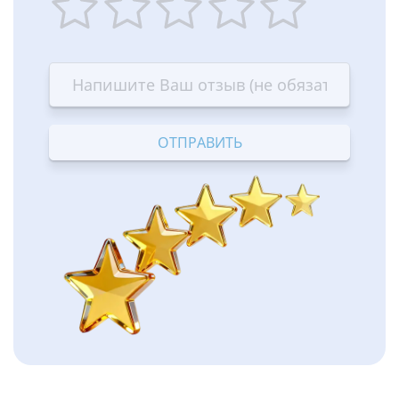
1
2
3
4
5
star
stars
stars
stars
stars
—
—
—
—
—
Terrible
Bad
OK
Good
Excellent