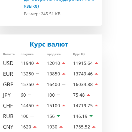
языке)
Размер: 245.51 KB
Курс валют
Валюта
покупка
продажа
Курс ЦБ
USD
11940
12010
11915.64
EUR
13250
13850
13749.46
GBP
15750
16400
16034.88
JPY
60
100
75.48
CHF
14450
15100
14719.75
RUB
100
156
146.19
CNY
1620
1930
1765.52