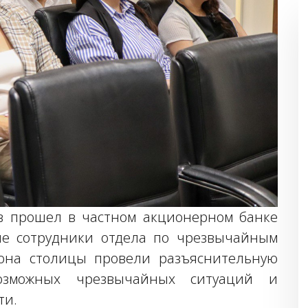
в прошел в частном акционерном банке
ные сотрудники отдела по чрезвычайным
йона столицы провели разъяснительную
озможных чрезвычайных ситуаций и
ти.