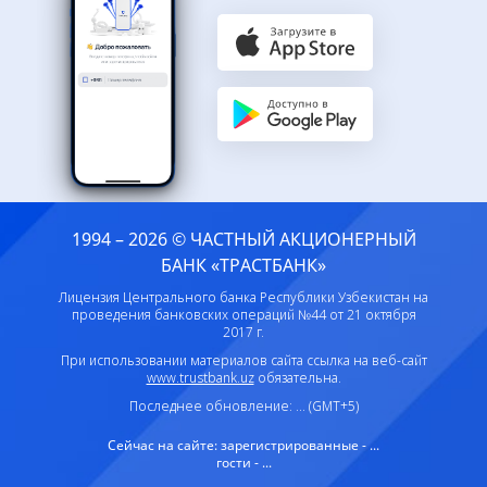
1994 – 2026 © ЧАСТНЫЙ АКЦИОНЕРНЫЙ
БАНК «ТРАСТБАНК»
Лицензия Центрального банка Республики Узбекистан на
проведения банковских операций №44 от 21 октября
2017 г.
При использовании материалов сайта ссылка на веб-сайт
www.trustbank.uz
обязательна.
Последнее обновление: ... (GMT+5)
Сейчас на сайте:
зарегистрированные - ...
гости - ...