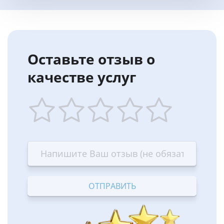
Оставьте отзыв о
качестве услуг
1
2
3
4
5
star
stars
stars
stars
stars
—
—
—
—
—
Terrible
Bad
OK
Good
Excellent