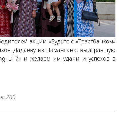
бедителей акции «Будьте с «Трастбанком»
олхон Дадаеву из Намангана, выигравшую
ng Li 7» и желаем им удачи и успехов в
в: 260