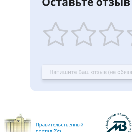
Оставьте отзыв 
1
2
3
4
star
stars
stars
st
—
—
—
—
Terrible
Bad
OK
G
Правительственный
портал РУз.