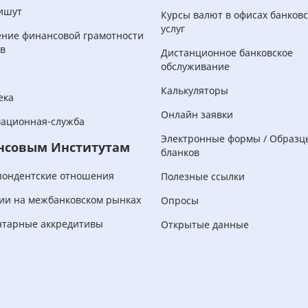
ишут
Курсы валют в офисах банков
услуг
ние финансовой грамотности
в
Дистанционное банковское
обслуживание
Калькуляторы
ека
Онлайн заявки
ационная-служба
Электронные формы / Образц
нсовым Институтам
бланков
пондентские отношения
Полезные ссылки
ии на межбанковском рынках
Опросы
нтарные аккредитивы
Открытые данные
Корпоративным
клиентам