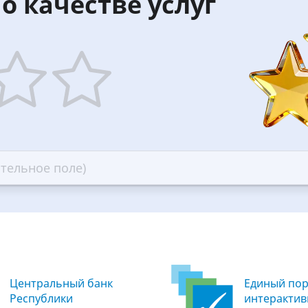
о качестве услуг
5
ars
stars
—
ood
Excellent
Центральный банк
Единый пор
Республики
интеракти