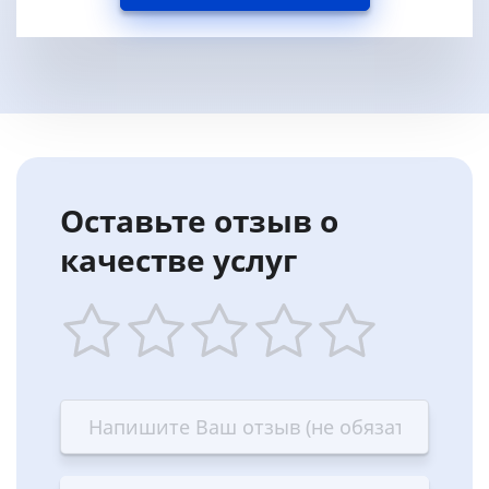
Оставьте отзыв о
качестве услуг
1
2
3
4
5
star
stars
stars
stars
stars
—
—
—
—
—
Terrible
Bad
OK
Good
Excellent