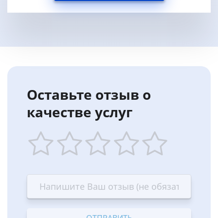
Оставьте отзыв о
качестве услуг
1
2
3
4
5
star
stars
stars
stars
stars
—
—
—
—
—
Terrible
Bad
OK
Good
Excellent