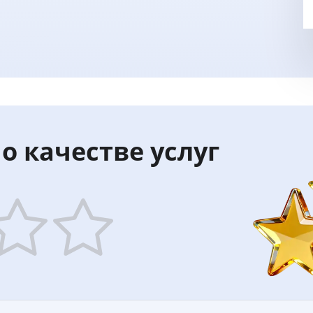
о качестве услуг
5
ars
stars
—