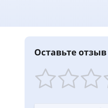
Оставьте отзыв 
1
2
3
4
star
stars
stars
st
—
—
—
—