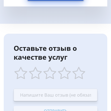
Оставьте отзыв о
качестве услуг
1
2
3
4
5
star
stars
stars
stars
stars
—
—
—
—
—
Terrible
Bad
OK
Good
Excellent