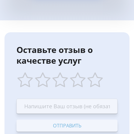
Оставьте отзыв о
качестве услуг
1
2
3
4
5
star
stars
stars
stars
stars
—
—
—
—
—
Terrible
Bad
OK
Good
Excellent