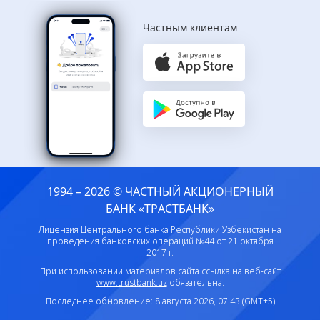
Частным клиентам
1994 – 2026 © ЧАСТНЫЙ АКЦИОНЕРНЫЙ
БАНК «ТРАСТБАНК»
Лицензия Центрального банка Республики Узбекистан на
проведения банковских операций №44 от 21 октября
2017 г.
При использовании материалов сайта ссылка на веб-сайт
www.trustbank.uz
обязательна.
Последнее обновление: 8 августа 2026, 07:43 (GMT+5)