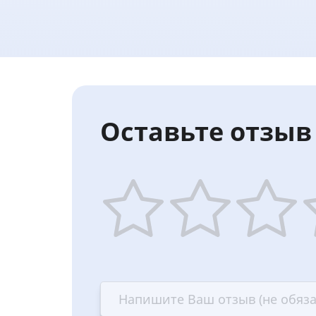
Оставьте отзыв 
1
2
3
4
star
stars
stars
st
—
—
—
—
Terrible
Bad
OK
G