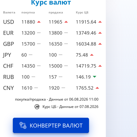
Курс валют
Валюта
покупка
продажа
Курс ЦБ
USD
11880
11965
11915.64
EUR
13200
13800
13749.46
GBP
15700
16350
16034.88
JPY
60
100
75.48
CHF
14350
15000
14719.75
RUB
100
157
146.19
CNY
1610
1920
1765.52
покупка/продажа - Данные от 06.08.2026 11:00
Курс ЦБ - Данные от 07.08.2026
КОНВЕРТЕР ВАЛЮТ