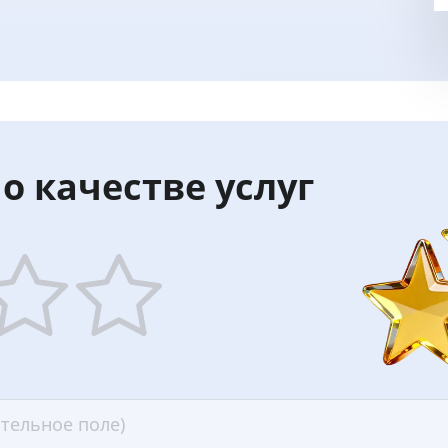
о качестве услуг
5
ars
stars
—
ood
Excellent