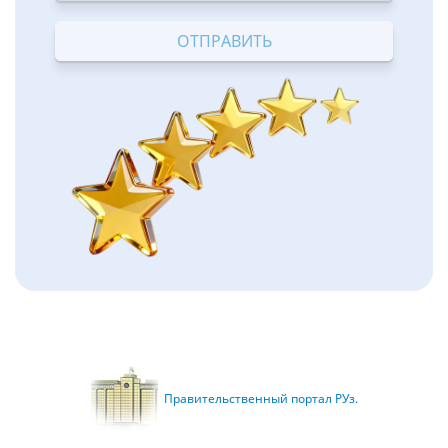
Terrible
Bad
OK
Good
Excellent
Правительственный портал РУз.