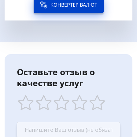
КОНВЕРТЕР ВАЛЮТ
Оставьте отзыв о
качестве услуг
1
2
3
4
5
star
stars
stars
stars
stars
—
—
—
—
—