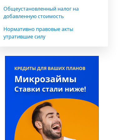
Общеустановленный налог на
добавленную стоимость
Нормативно правовые акты
утратившие силу