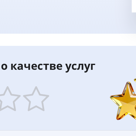
о качестве услуг
5
ars
stars
—