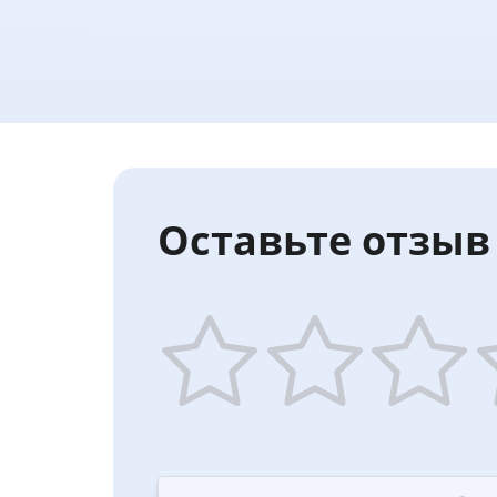
Оставьте отзыв 
1
2
3
4
star
stars
stars
st
—
—
—
—