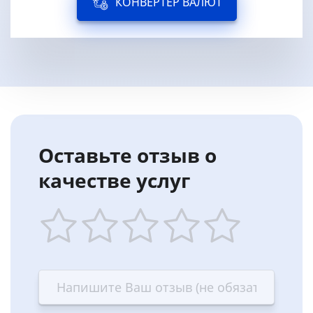
КОНВЕРТЕР ВАЛЮТ
Оставьте отзыв о
качестве услуг
1
2
3
4
5
star
stars
stars
stars
stars
—
—
—
—
—
Terrible
Bad
OK
Good
Excellent