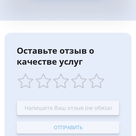
Оставьте отзыв о
качестве услуг
1
2
3
4
5
star
stars
stars
stars
stars
—
—
—
—
—
Terrible
Bad
OK
Good
Excellent