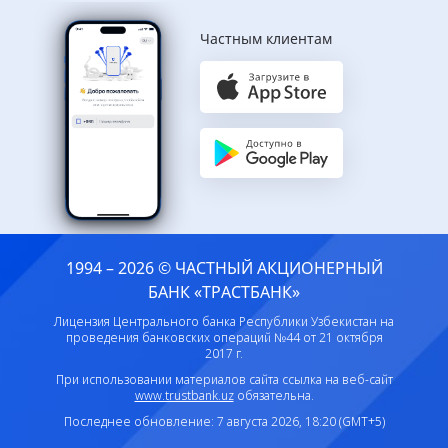
Частным клиентам
1994 – 2026 © ЧАСТНЫЙ АКЦИОНЕРНЫЙ
БАНК «ТРАСТБАНК»
Лицензия Центрального банка Республики Узбекистан на
проведения банковских операций №44 от 21 октября
2017 г.
При использовании материалов сайта ссылка на веб-сайт
www.trustbank.uz
обязательна.
Последнее обновление: 7 августа 2026, 18:20 (GMT+5)