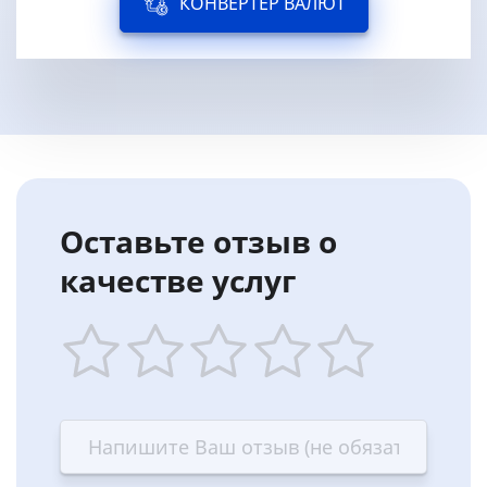
КОНВЕРТЕР ВАЛЮТ
Оставьте отзыв о
качестве услуг
1
2
3
4
5
star
stars
stars
stars
stars
—
—
—
—
—
Terrible
Bad
OK
Good
Excellent