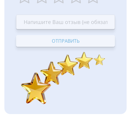
1
2
3
4
5
star
stars
stars
stars
stars
—
—
—
—
—
Terrible
Bad
OK
Good
Excellent