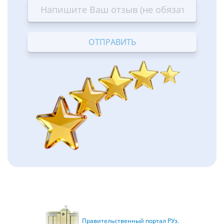
star
stars
stars
stars
stars
—
—
—
—
—
Terrible
Bad
OK
Good
Excellent
Правительственный портал РУз.