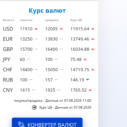
Курс валют
Валюта
покупка
продажа
Курс ЦБ
USD
11910
12005
11915.64
EUR
13250
13830
13749.46
GBP
15700
16400
16034.88
JPY
60
100
75.48
CHF
14400
15050
14719.75
RUB
100
157
146.19
CNY
1615
1925
1765.52
покупка/продажа - Данные от 07.08.2026 11:00
Курс ЦБ - Данные от 07.08.2026
КОНВЕРТЕР ВАЛЮТ