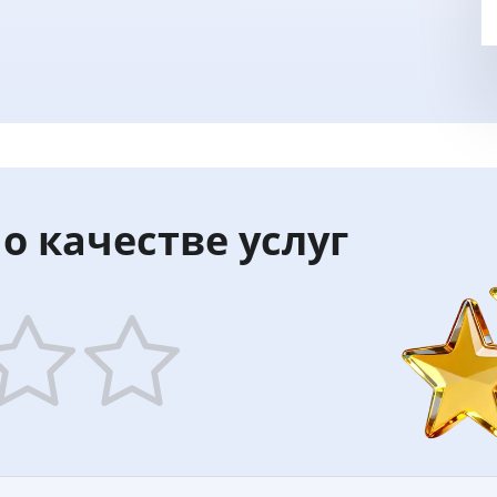
о качестве услуг
5
ars
stars
—