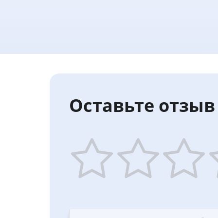
Оставьте отзыв 
1
2
3
4
star
stars
stars
st
—
—
—
—