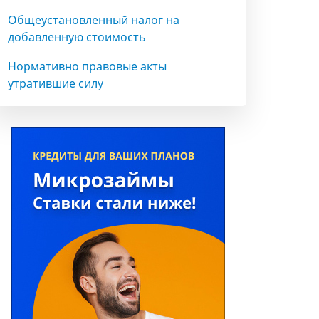
Общеустановленный налог на
добавленную стоимость
Нормативно правовые акты
утратившие силу