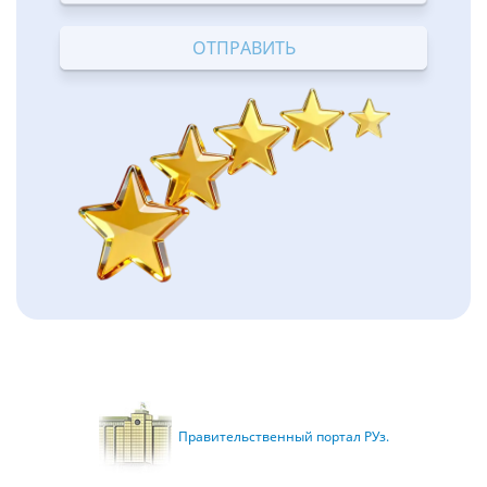
Terrible
Bad
OK
Good
Excellent
Правительственный портал РУз.