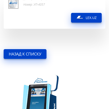
Номер: УП-4057
LEX.UZ
НАЗАД К СПИСКУ