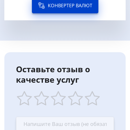
КОНВЕРТЕР ВАЛЮТ
Оставьте отзыв о
качестве услуг
1
2
3
4
5
star
stars
stars
stars
stars
—
—
—
—
—