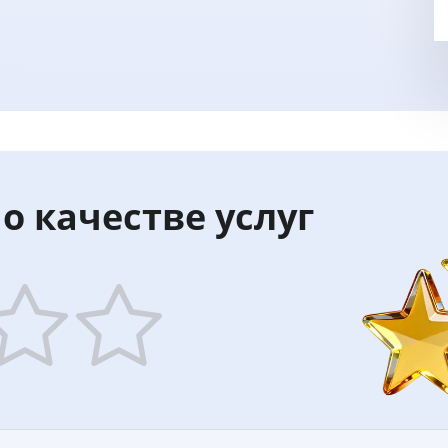
о качестве услуг
5
ars
stars
—