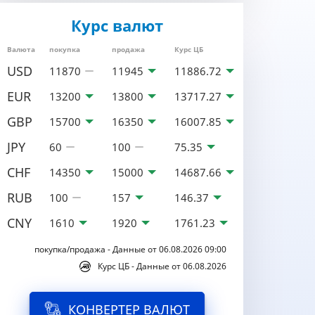
Курс валют
Валюта
покупка
продажа
Курс ЦБ
USD
11870
11945
11886.72
EUR
13200
13800
13717.27
GBP
15700
16350
16007.85
JPY
60
100
75.35
CHF
14350
15000
14687.66
RUB
100
157
146.37
CNY
1610
1920
1761.23
покупка/продажа - Данные от 06.08.2026 09:00
Курс ЦБ - Данные от 06.08.2026
КОНВЕРТЕР ВАЛЮТ