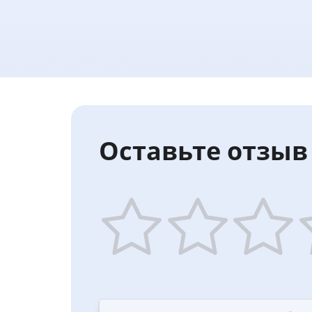
Оставьте отзыв 
1
2
3
4
star
stars
stars
st
—
—
—
—