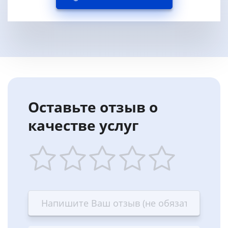
Оставьте отзыв о
качестве услуг
1
2
3
4
5
star
stars
stars
stars
stars
—
—
—
—
—
Terrible
Bad
OK
Good
Excellent