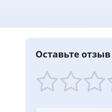
Оставьте отзыв 
1
2
3
4
star
stars
stars
st
—
—
—
—