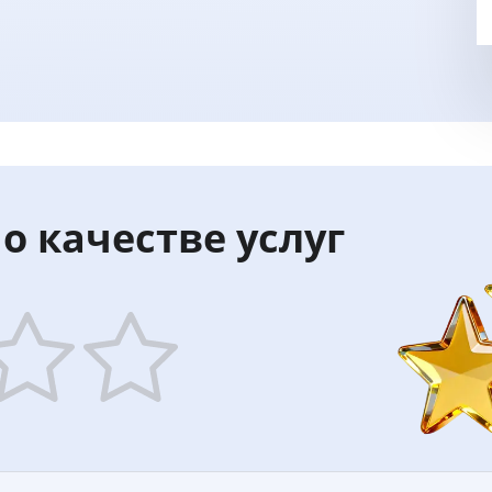
о качестве услуг
5
ars
stars
—