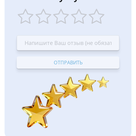
1
2
3
4
5
star
stars
stars
stars
stars
—
—
—
—
—
Terrible
Bad
OK
Good
Excellent