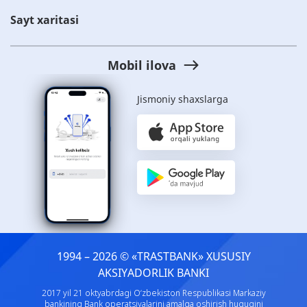
Sayt xaritasi
Mobil ilova
Jismoniy shaxslarga
1994 – 2026 © «TRASTBANK» ХUSUSIY
AKSIYADORLIK BANKI
2017 yil 21 oktyabrdagi O‘zbekiston Respublikasi Markaziy
bankining Bank operatsiyalarini amalga oshirish huquqini