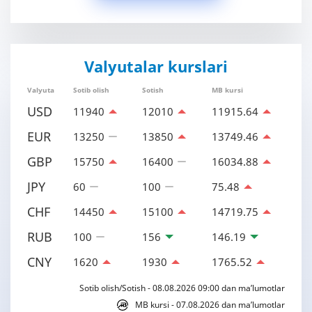
Valyutalar kurslari
Valyuta
Sotib olish
Sotish
MB kursi
USD
11940
12010
11915.64
EUR
13250
13850
13749.46
GBP
15750
16400
16034.88
JPY
60
100
75.48
CHF
14450
15100
14719.75
RUB
100
156
146.19
CNY
1620
1930
1765.52
Sotib olish/Sotish - 08.08.2026 09:00 dan ma’lumotlar
MB kursi - 07.08.2026 dan ma’lumotlar