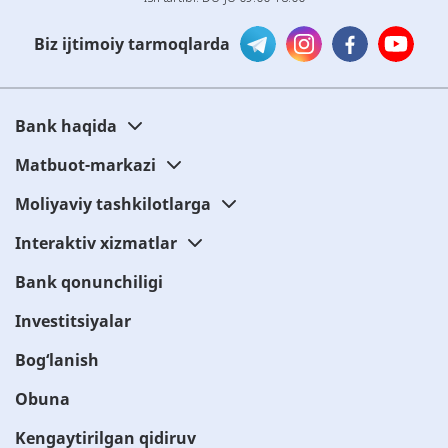
Biz ijtimoiy tarmoqlarda
Bank haqida
Matbuot-markazi
Moliyaviy tashkilotlarga
Interaktiv xizmatlar
Bank qonunchiligi
Investitsiyalar
Bog‘lanish
Obuna
Kengaytirilgan qidiruv