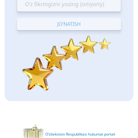
—
—
—
—
—
Terrible
Bad
OK
Good
Excellent
O‘zbekiston Respublikasi hukumat portali