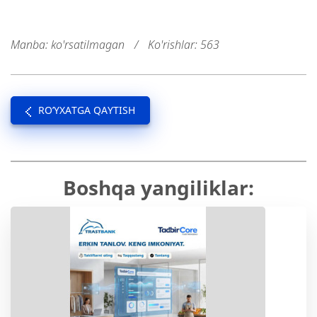
Manba: ko'rsatilmagan
/
Ko'rishlar: 563
RO’YXATGA QAYTISH
Boshqa yangiliklar: