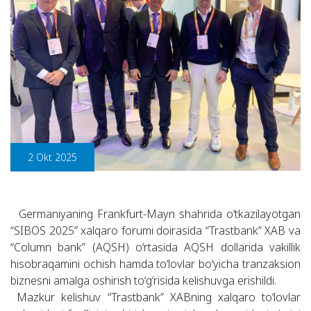
2 Okt 2025
Germaniyaning Frankfurt-Mayn shahrida o‘tkazilayotgan
“SIBOS 2025” xalqaro forumi doirasida “Trastbank” XAB va
“Column bank” (AQSH) o‘rtasida AQSH dollarida vakillik
hisobraqamini ochish hamda to‘lovlar bo‘yicha tranzaksion
biznesni amalga oshirish to‘g‘risida kelishuvga erishildi.
Mazkur kelishuv “Trastbank” XABning xalqaro to‘lovlar