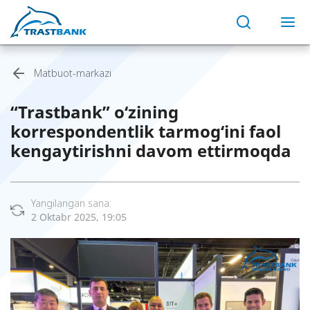
Matbuot-markazi
“Trastbank” o‘zining
korrespondentlik tarmog‘ini faol
kengaytirishni davom ettirmoqda
Yangilangan sana:
2 Oktabr 2025, 19:05