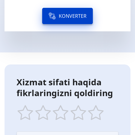
KONVERTER
Xizmat sifati haqida
fikrlaringizni qoldiring
1
2
3
4
5
star
stars
stars
stars
stars