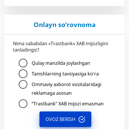
Onlayn so’rovnoma
Nima sababdan «Trastbank» XAB mijozligini
tanladingiz?
Qulay manzilda joylashgan
Tanishlarning tavsiyasiga ko'ra
Ommaviy axborot vositalaridagi
reklamaga asosan
“Trastbank” XAB mijozi emasman
OVOZ BERISH