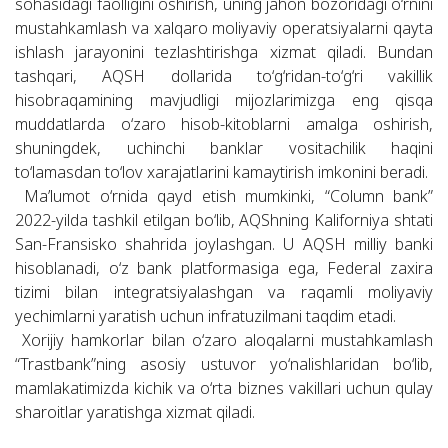
sohasidagi faolligini oshirish, uning jahon bozoridagi o‘rnini
mustahkamlash va xalqaro moliyaviy operatsiyalarni qayta
ishlash jarayonini tezlashtirishga xizmat qiladi. Bundan
tashqari, AQSH dollarida to‘g‘ridan-to‘g‘ri vakillik
hisobraqamining mavjudligi mijozlarimizga eng qisqa
muddatlarda o‘zaro hisob-kitoblarni amalga oshirish,
shuningdek, uchinchi banklar vositachilik haqini
to‘lamasdan to‘lov xarajatlarini kamaytirish imkonini beradi.
Ma’lumot o‘rnida qayd etish mumkinki, “Column bank”
2022-yilda tashkil etilgan bo‘lib, AQShning Kaliforniya shtati
San-Fransisko shahrida joylashgan. U AQSH milliy banki
hisoblanadi, o‘z bank platformasiga ega, Federal zaxira
tizimi bilan integratsiyalashgan va raqamli moliyaviy
yechimlarni yaratish uchun infratuzilmani taqdim etadi.
Xorijiy hamkorlar bilan o‘zaro aloqalarni mustahkamlash
“Trastbank”ning asosiy ustuvor yo‘nalishlaridan bo‘lib,
mamlakatimizda kichik va o‘rta biznes vakillari uchun qulay
sharoitlar yaratishga xizmat qiladi.