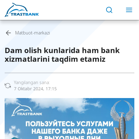
Matbuot-markazi
Dam olish kunlarida ham bank
xizmatlarini taqdim etamiz
Yangilangan sana:
7 Oktabr 2024, 17:15