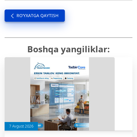
RO’YXATGA QAYTISH
Boshqa yangiliklar:
7 Avgust 2026