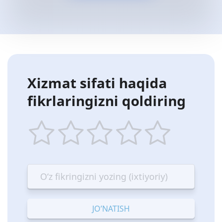
Xizmat sifati haqida
fikrlaringizni qoldiring
1
2
3
4
5
star
stars
stars
stars
stars
—
—
—
—
—
Terrible
Bad
OK
Good
Excellent