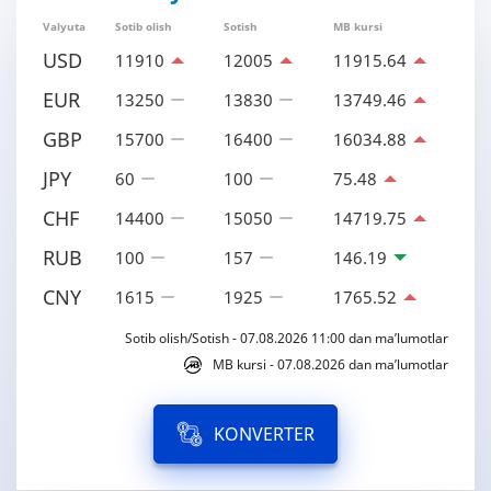
Valyuta
Sotib olish
Sotish
MB kursi
USD
11910
12005
11915.64
EUR
13250
13830
13749.46
GBP
15700
16400
16034.88
JPY
60
100
75.48
CHF
14400
15050
14719.75
RUB
100
157
146.19
CNY
1615
1925
1765.52
Sotib olish/Sotish - 07.08.2026 11:00 dan ma’lumotlar
MB kursi - 07.08.2026 dan ma’lumotlar
KONVERTER