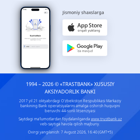
Jismoniy shaxslarga
1994 – 2026 © «TRASTBANK» ХUSUSIY
AKSIYADORLIK BANKI
2017 yil 21 oktyabrdagi O‘zbekiston Respublikasi Markaziy
bankining Bank operatsiyalarini amalga oshirish huquqini
beruvchi 44-sonli litsenziyasi
Saytdagi ma’lumotlardan foydalanilganda
www.trustbank.uz
veb-saytiga havola qilish majburiy.
Oxirgi yangilanish: 7 Avgust 2026, 16:40 (GMT+5)