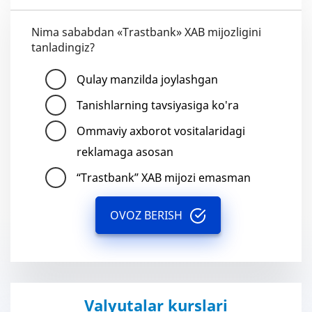
Nima sababdan «Trastbank» XAB mijozligini
tanladingiz?
Qulay manzilda joylashgan
Tanishlarning tavsiyasiga ko'ra
Ommaviy axborot vositalaridagi
reklamaga asosan
“Trastbank” XAB mijozi emasman
OVOZ BERISH
Valyutalar kurslari