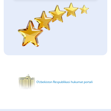
O‘zbekiston Respublikasi hukumat portali