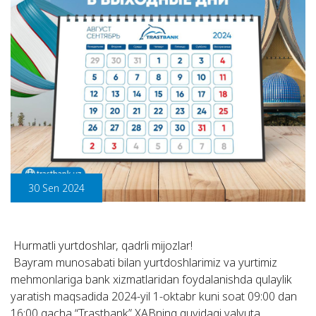
30 Sen 2024
Hurmatli yurtdoshlar, qadrli mijozlar!
Bayram munosabati bilan yurtdoshlarimiz va yurtimiz
mehmonlariga bank xizmatlaridan foydalanishda qulaylik
yaratish maqsadida 2024-yil 1-oktabr kuni soat 09:00 dan
16:00 gacha “Trastbank” XABning quyidagi valyuta