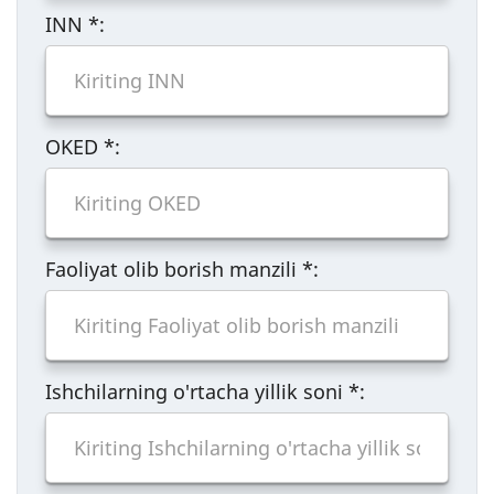
INN
*
:
OKED
*
:
Faoliyat olib borish manzili
*
:
Ishchilarning o'rtacha yillik soni
*
: