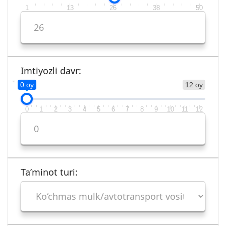
1
13
26
38
50
Imtiyozli davr:
0 oy
12 oy
0
1
2
3
4
5
6
7
8
9
10
11
12
Ta’minot turi: