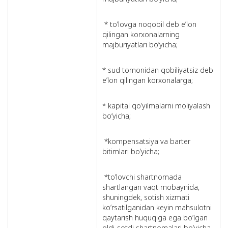
* to‘lovga noqobil deb e’lon
qilingan korxonalarning
majburiyatlari bo‘yicha;
* sud tomonidan qobiliyatsiz deb
e’lon qilingan korxonalarga;
* kapital qo‘yilmalarni moliyalash
bo‘yicha;
*kompensatsiya va barter
bitimlari bo‘yicha;
*to‘lovchi shartnomada
shartlangan vaqt mobaynida,
shuningdek, sotish xizmati
ko‘rsatilganidan keyin mahsulotni
qaytarish huquqiga ega bo‘lgan
oldi-sotdi shartnomalari bo‘yicha