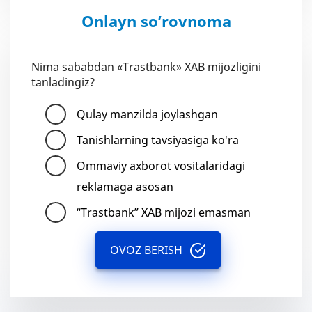
Onlayn so’rovnoma
Nima sababdan «Trastbank» XAB mijozligini
tanladingiz?
Qulay manzilda joylashgan
Tanishlarning tavsiyasiga ko'ra
Ommaviy axborot vositalaridagi
reklamaga asosan
“Trastbank” XAB mijozi emasman
OVOZ BERISH