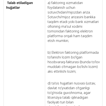
Talab etiladigan
a) faktoring xizmatidan
hujjatlar
foydalanish uchun
sotuvchidan/mijozdan ariza.
Sotuvchi/mijoz arizasini bankka
taqdim etadi yoki bank xizmatlari
ofisining ma’sul xodimi
tomonidan faktoring elektron
platforma orqali ham taqdim
etish mumkin;
b) Elektron faktoring platformada
to‘lanishi lozim bo‘lgan
hisobvaraq-fakturasi (bunda to‘lov
muddati o‘tmagan bo‘lishi lozim)
aks ettirilishi lozim;
d) taʼsis hujjatlari nusxasi (ustav,
davlat ro‘yxatidan o‘tganligi
to‘g‘risida guvohnoma, agar
litsenziya talab qilinadigan
faoliyati turi bilan