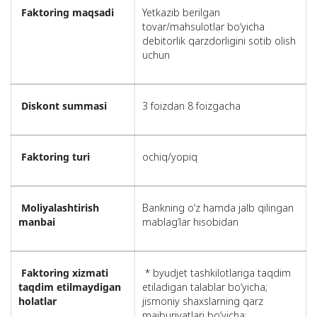
Faktoring maqsadi
Yetkazib berilgan
tovar/mahsulotlar bo‘yicha
debitorlik qarzdorligini sotib olish
uchun
Diskont summasi
3 foizdan 8 foizgacha
Faktoring turi
ochiq/yopiq
Moliyalashtirish
Bankning o‘z hamda jalb qilingan
manbai
mablag‘lar hisobidan
Faktoring xizmati
* byudjet tashkilotlariga taqdim
taqdim etilmaydigan
etiladigan talablar bo‘yicha;
holatlar
jismoniy shaxslarning qarz
majburiyatlari bo‘yicha;