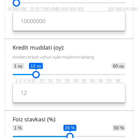
10 000 000
25 007 500 000
50 005 000 000
100 000 000 000
Kredit muddati (oy):
Kreditni to’lash uchun oylar miqdorini tanlang
1 oy
12 oy
60 oy
1
3
6
8
10
15
20
25
29
34
39
43
48
53
58
Foiz stavkasi (%):
1 %
26 %
50 %