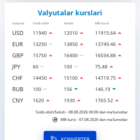
Valyutalar kurslari
Valyuta
Sotib olish
Sotish
MB kursi
USD
11940
12010
11915.64
EUR
13250
13850
13749.46
GBP
15750
16400
16034.88
JPY
60
100
75.48
CHF
14450
15100
14719.75
RUB
100
156
146.19
CNY
1620
1930
1765.52
Sotib olish/Sotish - 08.08.2026 09:00 dan ma’lumotlar
MB kursi - 07.08.2026 dan ma’lumotlar
KONVERTER