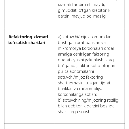
xizmati taqdim etilmaydi;
g)muddati o'tgan kreditorlik
qarzini mavjud bo'lmasligi;
Refaktoring xizmati
a) sotuvchi/mijoz tomonidan
ko'rsatish shartlari
boshqa tijorat banklari va
mikromoliya korxonalari orqali
amalga oshirilgan faktoring
operatsiyasini yakunlash istagi
bo‘lganda, faktor sotib olingan
pul talabnomalarini
sotuvchi/mijoz faktoring
shartnomasini tuzgan tijorat
banklari va mikromoliya
korxonalariga sotish;
b) sotuvchining/mijozning roziligi
bilan debitorlik qarzini boshqa
shaxslarga sotish.