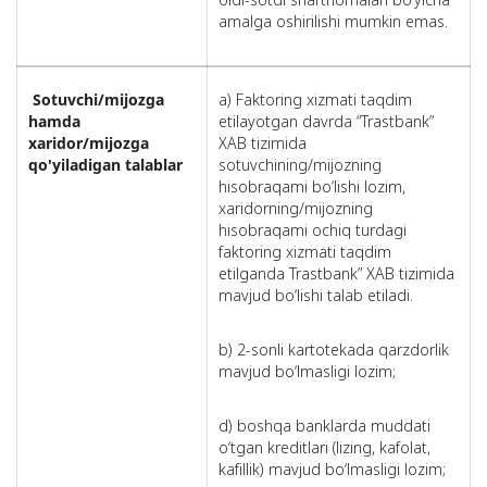
amalga oshirilishi mumkin emas.
Sotuvchi/mijozga
a) Faktoring xizmati taqdim
hamda
etilayotgan davrda “Trastbank”
xaridor/mijozga
XAB tizimida
qo'yiladigan talablar
sotuvchining/mijozning
hisobraqami bo‘lishi lozim,
xaridorning/mijozning
hisobraqami ochiq turdagi
faktoring xizmati taqdim
etilganda Trastbank” XAB tizimida
mavjud bo‘lishi talab etiladi.
b) 2-sonli kartotekada qarzdorlik
mavjud bo‘lmasligi lozim;
d) boshqa banklarda muddati
o‘tgan kreditlari (lizing, kafolat,
kafillik) mavjud bo‘lmasligi lozim;