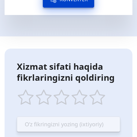
Xizmat sifati haqida
fikrlaringizni qoldiring
1
2
3
4
5
star
stars
stars
stars
stars
—
—
—
—
—
Terrible
Bad
OK
Good
Excellent