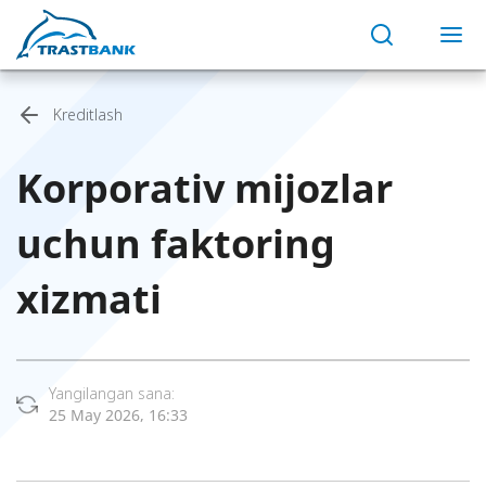
Kreditlash
Korporativ mijozlar
uchun faktoring
xizmati
Yangilangan sana:
25 May 2026, 16:33