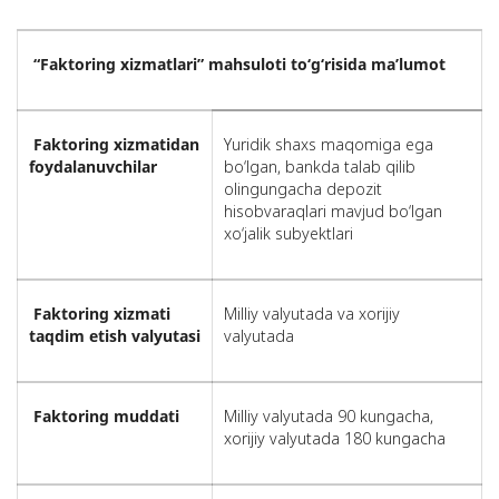
“Faktoring xizmatlari” mahsuloti to‘g‘risida ma’lumot
Faktoring xizmatidan
Yuridik shaxs maqomiga ega
foydalanuvchilar
bo‘lgan, bankda talab qilib
olingungacha depozit
hisobvaraqlari mavjud bo‘lgan
xo‘jalik subyektlari
Faktoring xizmati
Milliy valyutada va xorijiy
taqdim etish valyutasi
valyutada
Faktoring muddati
Milliy valyutada 90 kungacha,
xorijiy valyutada 180 kungacha