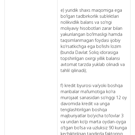
e) yuridik shaxs maqomiga ega
bo‘lgan tadbirkorlik sub’ektlari
nolikvidlik balans va so‘ngi
moliyaviy hisobotlari zarar bilan
yakunlangan bo‘lmasligi hamda
taqsimlanmagan foydasi ijobiy
ko‘rsatkichga ega bo‘lishi lozim
(bunda Davlat Soliq idorasiga
topshirilgan oxirgi yillik balansi
avtomat tarzda yuklab olinadi va
tahlil qilinadi);
f) kredit byurosi va/yoki boshqa
manbalar ma’lumotiga ko‘ra
murojaat sanasidan so‘nggi 12 oy
davomida kredit va unga
tenglashtirilgan boshqa
majburiyatlar bo‘yicha to‘lovlar 3
va undan ko‘p marta oydan-oyga
o‘tgan bo‘lsa va uzluksiz 90 kunga
kechiktirilgan taqdirda faktoring