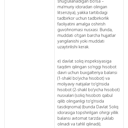
shug‘ullanadigan bo‘lsa –
maʼmuriy idoradan olingan
litsenziya), yakka tartibdagi
tadbirkor uchun tadbirkorlik
faoliyatini amalga oshirish
guvohnomasi nusxasi. Bunda,
muddati o‘tgan barcha hujjatlar
yangilanishi yoki muddati
uzaytirilishi kerak.
e) davlat soliq inspeksiyasiga
taqdim qilingan so‘nggi hisobot
davri uchun buxgalteriya balansi
(1-shakl bo‘yicha hisobot) va
moliyaviy natijalar to‘g‘risida
hisobot (2-shakl bo‘yicha hisobot)
nusxalari (soliq hisoboti qabul
qilib olinganligi to‘g‘risida
tasdiqnoma) (bunda Davlat Soliq
idorasiga topshirilgan ohirgi yillik
balansi avtomat tarzda yuklab
olinadi va tahlil qilinadi);