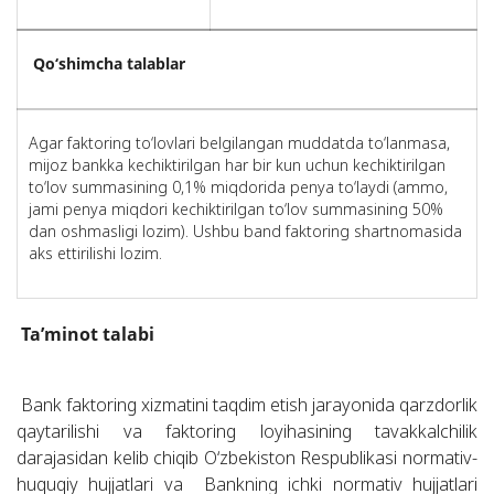
Qo
‘
shimcha talablar
Agar faktoring to‘lovlari belgilangan muddatda to‘lanmasa,
mijoz bankka kechiktirilgan har bir kun uchun kechiktirilgan
to‘lov summasining 0,1% miqdorida penya to‘laydi (ammo,
jami penya miqdori kechiktirilgan to‘lov summasining 50%
dan oshmasligi lozim). Ushbu band faktoring shartnomasida
aks ettirilishi lozim.
Ta’minot talabi
Bank faktoring xizmatini taqdim etish jarayonida qarzdorlik
qaytarilishi va faktoring loyihasining tavakkalchilik
darajasidan kelib chiqib O‘zbekiston Respublikasi normativ-
huquqiy hujjatlari va Bankning ichki normativ hujjatlari