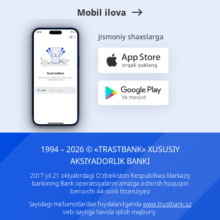
Mobil ilova
Jismoniy shaxslarga
1994 – 2026 © «TRASTBANK» ХUSUSIY
AKSIYADORLIK BANKI
2017 yil 21 oktyabrdagi O‘zbekiston Respublikasi Markaziy
bankining Bank operatsiyalarini amalga oshirish huquqini
beruvchi 44-sonli litsenziyasi
Saytdagi ma’lumotlardan foydalanilganda
www.trustbank.uz
veb-saytiga havola qilish majburiy.