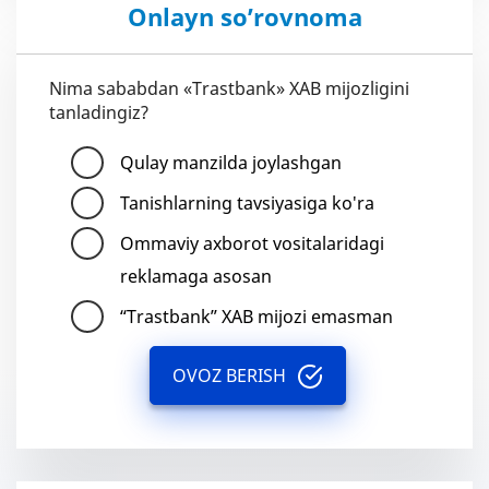
Onlayn so’rovnoma
Nima sababdan «Trastbank» XAB mijozligini
tanladingiz?
Qulay manzilda joylashgan
Tanishlarning tavsiyasiga ko'ra
Ommaviy axborot vositalaridagi
reklamaga asosan
“Trastbank” XAB mijozi emasman
OVOZ BERISH