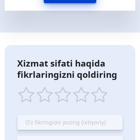
Xizmat sifati haqida
fikrlaringizni qoldiring
1
2
3
4
5
star
stars
stars
stars
stars
—
—
—
—
—
Terrible
Bad
OK
Good
Excellent