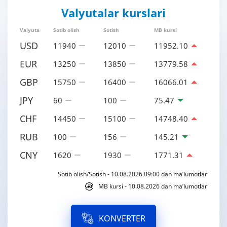
Valyutalar kurslari
Valyuta
Sotib olish
Sotish
MB kursi
USD
11940
12010
11952.10
EUR
13250
13850
13779.58
GBP
15750
16400
16066.01
JPY
60
100
75.47
CHF
14450
15100
14748.40
RUB
100
156
145.21
CNY
1620
1930
1771.31
Sotib olish/Sotish - 10.08.2026 09:00 dan ma’lumotlar
MB kursi - 10.08.2026 dan ma’lumotlar
KONVERTER