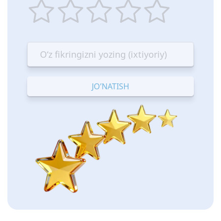
1
2
3
4
5
star
stars
stars
stars
stars
—
—
—
—
—
Terrible
Bad
OK
Good
Excellent