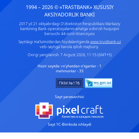
1994 – 2026 © «TRASTBANK» ХUSUSIY
AKSIYADORLIK BANKI
2017 yil 21 oktyabrdagi O‘zbekiston Respublikasi Markaziy
bankining Bank operatsiyalarini amalga oshirish huquqini
beruvchi 44-sonli litsenziyasi
Saytdagi ma’lumotlardan foydalanilganda
www.trustbank.uz
veb-saytiga havola qilish majburiy.
Oxirgi yangilanish: 7 Avgust 2026, 11:15 (GMT+5)
Hozir saytda:
ro'yhatdan o'tganlar - 1
mehmonlar - 33
Sayt yaratuvchisi
Sayt 1C-Bitriksda ishlaydi