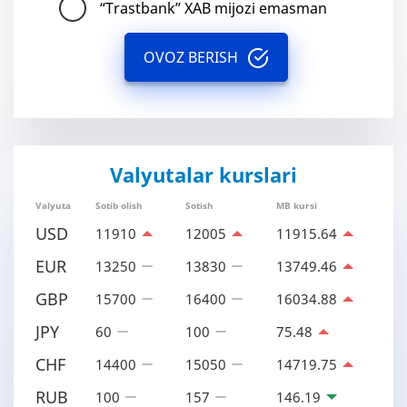
“Trastbank” XAB mijozi emasman
OVOZ BERISH
Valyutalar kurslari
Valyuta
Sotib olish
Sotish
MB kursi
USD
11910
12005
11915.64
EUR
13250
13830
13749.46
GBP
15700
16400
16034.88
JPY
60
100
75.48
CHF
14400
15050
14719.75
RUB
100
157
146.19