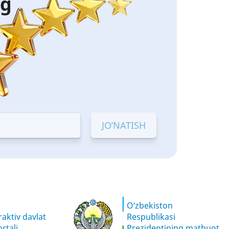
ng
O‘zbekiston
aktiv davlat
Respublikasi
rtali
Prezidentining matbuot