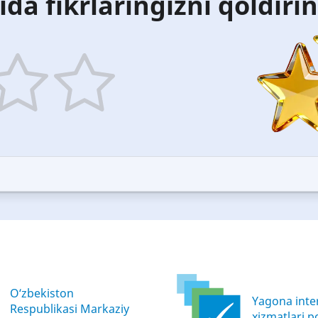
ida fikrlaringizni qoldiri
5
ars
stars
—
ood
Excellent
O‘zbekiston
Yagona inter
Respublikasi Markaziy
xizmatlari po