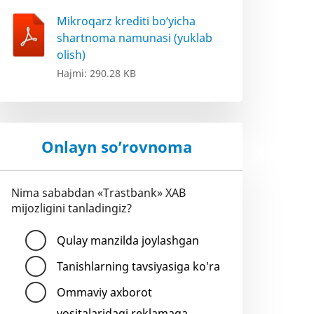
Mikroqarz krediti bo‘yicha
shartnoma namunasi (yuklab
olish)
Hajmi: 290.28 KB
Onlayn so’rovnoma
Nima sababdan «Trastbank» XAB
mijozligini tanladingiz?
Qulay manzilda joylashgan
Tanishlarning tavsiyasiga ko'ra
Ommaviy axborot
vositalaridagi reklamaga