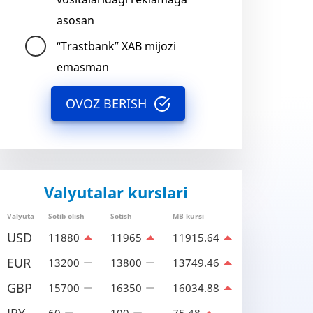
asosan
“Trastbank” XAB mijozi
emasman
OVOZ BERISH
Valyutalar kurslari
Valyuta
Sotib olish
Sotish
MB kursi
USD
11880
11965
11915.64
EUR
13200
13800
13749.46
GBP
15700
16350
16034.88