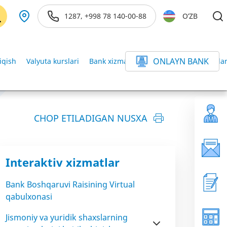
1287, +998 78 140-00-88
O’ZB
ONLAYN BANK
iqish
Valyuta kurslari
Bank xizmatlari ofislarida valyuta kurslar
CHOP ETILADIGAN NUSXA
Interaktiv xizmatlar
Bank Boshqaruvi Raisining Virtual
qabulxonasi
Jismoniy va yuridik shaxslarning