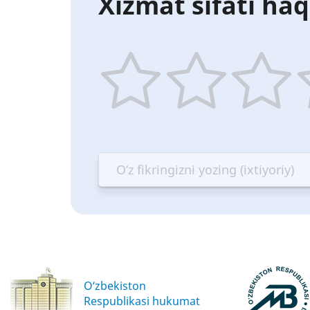
Xizmat sifati haq
1
2
3
4
star
stars
stars
st
—
—
—
—
Terrible
Bad
OK
G
O‘zbekiston
Respublikasi hukumat