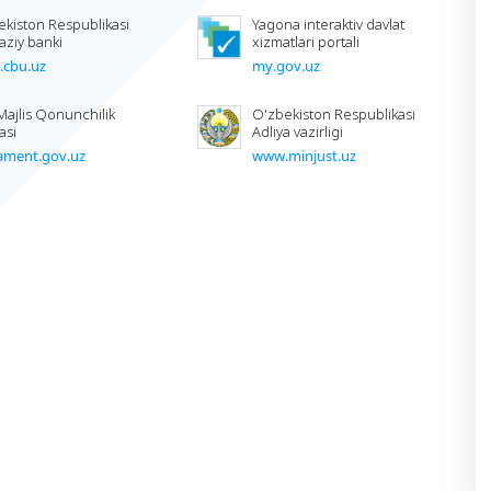
ekiston Respublikasi
Yagona interaktiv davlat
aziy banki
xizmatlari portali
cbu.uz
my.gov.uz
Majlis Qonunchilik
O'zbekiston Respublikasi
asi
Adliya vazirligi
iament.gov.uz
www.minjust.uz