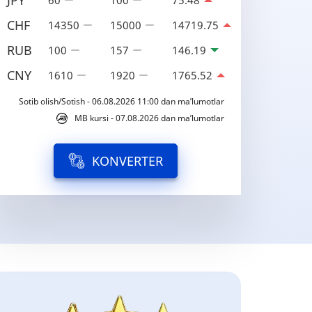
JPY
60
100
75.48
CHF
14350
15000
14719.75
RUB
100
157
146.19
CNY
1610
1920
1765.52
Sotib olish/Sotish - 06.08.2026 11:00 dan ma’lumotlar
MB kursi - 07.08.2026 dan ma’lumotlar
KONVERTER