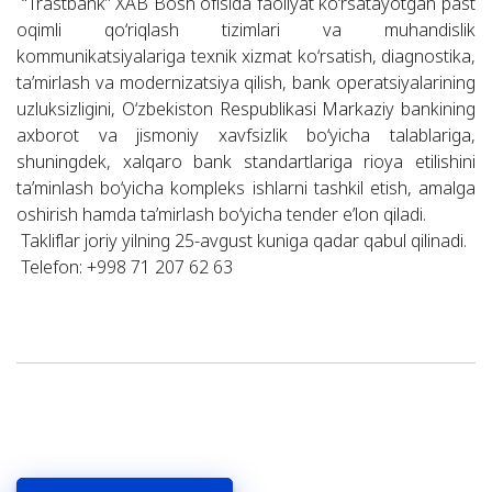
“Trastbank” XAB Bosh ofisida faoliyat ko‘rsatayotgan past
oqimli qo‘riqlash tizimlari va muhandislik
kommunikatsiyalariga texnik xizmat ko‘rsatish, diagnostika,
ta’mirlash va modernizatsiya qilish, bank operatsiyalarining
uzluksizligini, O‘zbekiston Respublikasi Markaziy bankining
axborot va jismoniy xavfsizlik bo‘yicha talablariga,
shuningdek, xalqaro bank standartlariga rioya etilishini
ta’minlash bo‘yicha kompleks ishlarni tashkil etish, amalga
oshirish hamda ta’mirlash bo‘yicha tender e’lon qiladi.
Takliflar joriy yilning 25-avgust kuniga qadar qabul qilinadi.
Telefon: +998 71 207 62 63