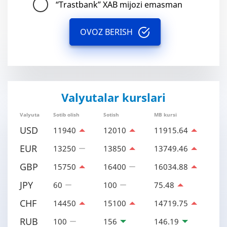
“Trastbank” XAB mijozi emasman
OVOZ BERISH
Valyutalar kurslari
Valyuta
Sotib olish
Sotish
MB kursi
USD
11940
12010
11915.64
EUR
13250
13850
13749.46
GBP
15750
16400
16034.88
JPY
60
100
75.48
CHF
14450
15100
14719.75
RUB
100
156
146.19