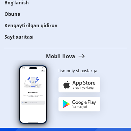
Bog‘lanish
Obuna
Kengaytirilgan qidiruv
Sayt xaritasi
Mobil ilova
Jismoniy shaxslarga