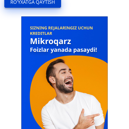
RO’YXATGA QAYTISH