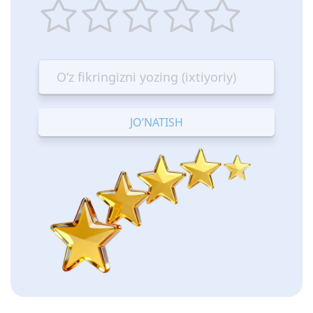
1
2
3
4
5
star
stars
stars
stars
stars
—
—
—
—
—
Terrible
Bad
OK
Good
Excellent