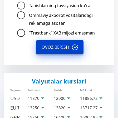
Tanishlarning tavsiyasiga ko'ra
Ommaviy axborot vositalaridagi
reklamaga asosan
“Trastbank” XAB mijozi emasman
OVOZ BERISH
Valyutalar kurslari
Valyuta
Sotib olish
Sotish
MB kursi
USD
11870
12000
11886.72
EUR
13250
13820
13717.27
GBP
15750
16400
16007.85