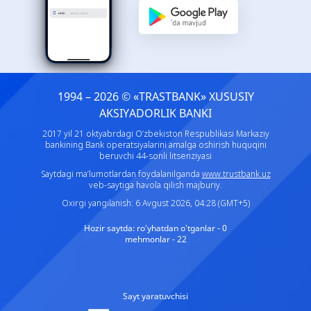
1994 – 2026 © «TRASTBANK» ХUSUSIY
AKSIYADORLIK BANKI
2017 yil 21 oktyabrdagi O‘zbekiston Respublikasi Markaziy
bankining Bank operatsiyalarini amalga oshirish huquqini
beruvchi 44-sonli litsenziyasi
Saytdagi ma’lumotlardan foydalanilganda
www.trustbank.uz
veb-saytiga havola qilish majburiy.
Oxirgi yangilanish: 6 Avgust 2026, 04:28 (GMT+5)
Hozir saytda:
ro'yhatdan o'tganlar - 0
mehmonlar - 22
Sayt yaratuvchisi