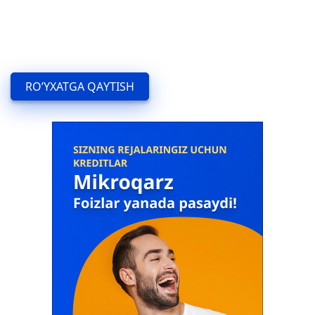
RO’YXATGA QAYTISH