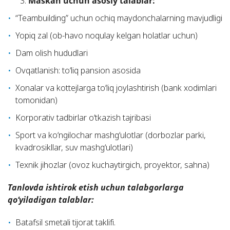
Maskan uchun asosiy talablar:
“Teambuilding” uchun ochiq maydonchalarning mavjudligi
Yopiq zal (ob-havo noqulay kelgan holatlar uchun)
Dam olish hududlari
Ovqatlanish: to‘liq pansion asosida
Xonalar va kottejlarga to‘liq joylashtirish (bank xodimlari
tomonidan)
Korporativ tadbirlar o‘tkazish tajribasi
Sport va ko‘ngilochar mashg‘ulotlar (dorbozlar parki,
kvadrosikllar, suv mashg‘ulotlari)
Texnik jihozlar (ovoz kuchaytirgich, proyektor, sahna)
Tanlovda ishtirok etish uchun talabgorlarga
qo‘yiladigan talablar:
Batafsil smetali tijorat taklifi.