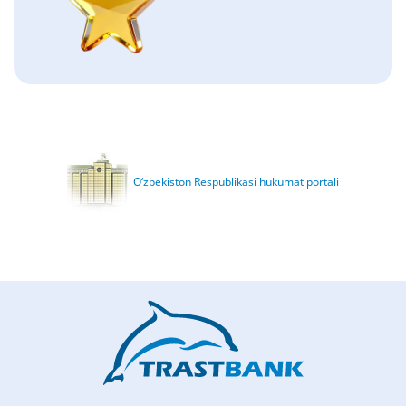
O‘zbekiston Respublikasi hukumat portali