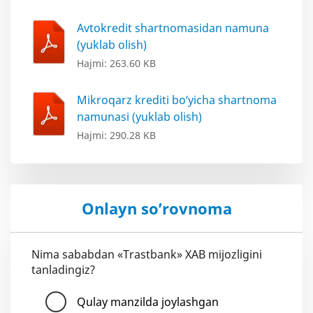
Avtokredit shartnomasidan namuna
(yuklab olish)
Hajmi: 263.60 KB
Mikroqarz krediti bo‘yicha shartnoma
namunasi (yuklab olish)
Hajmi: 290.28 KB
Onlayn so’rovnoma
Nima sababdan «Trastbank» XAB mijozligini
tanladingiz?
Qulay manzilda joylashgan