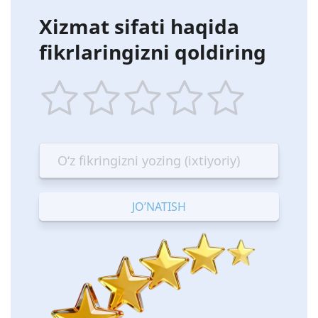
Xizmat sifati haqida
fikrlaringizni qoldiring
1
2
3
4
5
star
stars
stars
stars
stars
—
—
—
—
—
Terrible
Bad
OK
Good
Excellent