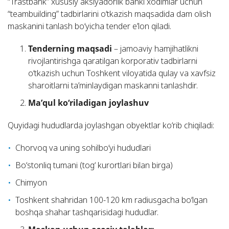
“Trastbank” xususiy aksiyadorlik banki xodimlar uchun
“teambuilding” tadbirlarini o‘tkazish maqsadida dam olish
maskanini tanlash bo‘yicha tender e’lon qiladi.
Tenderning maqsadi
– jamoaviy hamjihatlikni
rivojlantirishga qaratilgan korporativ tadbirlarni
o‘tkazish uchun Toshkent viloyatida qulay va xavfsiz
sharoitlarni ta’minlaydigan maskanni tanlashdir.
Ma’qul ko‘riladigan joylashuv
Quyidagi hududlarda joylashgan obyektlar ko‘rib chiqiladi:
Chorvoq va uning sohilbo‘yi hududlari
Bo‘stonliq tumani (tog‘ kurortlari bilan birga)
Chimyon
Toshkent shahridan 100-120 km radiusgacha bo‘lgan
boshqa shahar tashqarisidagi hududlar.