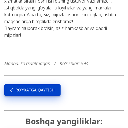
xizmatlar sifatini oshirish bizning ustuvor vazifamizdir.
Istiqbolda yangi g‘oyalar-u loyihalar va yangi marralar
kutmoqda. Albatta, Siz, mijozlar ishonchini oqlab, ushbu
maqsadlarga birgalikda erishamiz!
Bayram muborak bo‘lsin, aziz hamkasblar va qadrli
mijozlar! ‍
Manba: ko'rsatilmagan
/
Ko'rishlar: 594
RO’YXATGA QAYTISH
Boshqa yangiliklar: