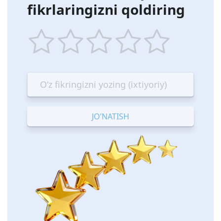
fikrlaringizni qoldiring
1
2
3
4
5
star
stars
stars
stars
stars
—
—
—
—
—
Terrible
Bad
OK
Good
Excellent