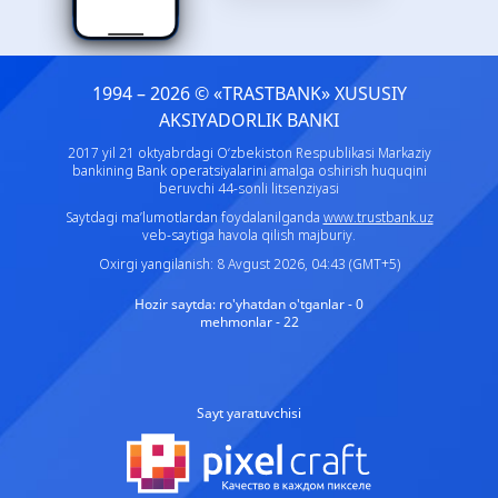
1994 – 2026 © «TRASTBANK» ХUSUSIY
AKSIYADORLIK BANKI
2017 yil 21 oktyabrdagi O‘zbekiston Respublikasi Markaziy
bankining Bank operatsiyalarini amalga oshirish huquqini
beruvchi 44-sonli litsenziyasi
Saytdagi ma’lumotlardan foydalanilganda
www.trustbank.uz
veb-saytiga havola qilish majburiy.
Oxirgi yangilanish: 8 Avgust 2026, 04:43 (GMT+5)
Hozir saytda:
ro'yhatdan o'tganlar - 0
mehmonlar - 22
Sayt yaratuvchisi