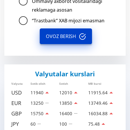
Ommaviy axborot vositalaridagi
reklamaga asosan
“Trastbank” XAB mijozi emasman
OVOZ BERISH
Valyutalar kurslari
Valyuta
Sotib olish
Sotish
MB kursi
USD
11940
12010
11915.64
EUR
13250
13850
13749.46
GBP
15750
16400
16034.88
JPY
60
100
75.48