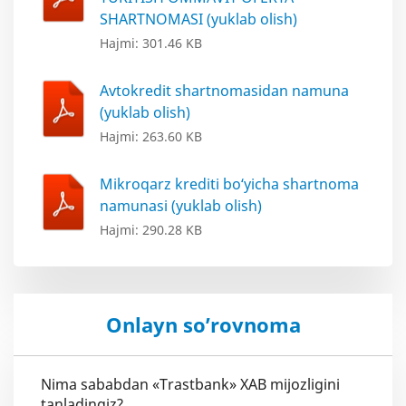
SHARTNOMASI (yuklab olish)
Hajmi: 301.46 KB
Avtokredit shartnomasidan namuna
(yuklab olish)
Hajmi: 263.60 KB
Mikroqarz krediti bo‘yicha shartnoma
namunasi (yuklab olish)
Hajmi: 290.28 KB
Onlayn so’rovnoma
Nima sababdan «Trastbank» XAB mijozligini
tanladingiz?