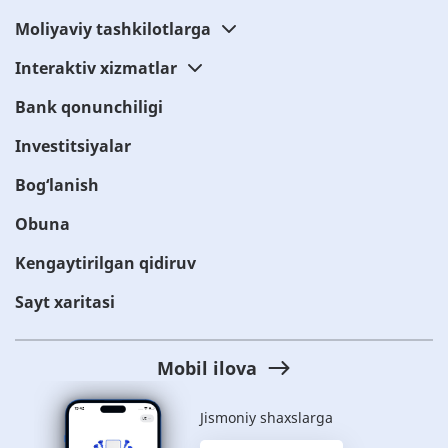
Moliyaviy tashkilotlarga
Interaktiv xizmatlar
Bank qonunchiligi
Investitsiyalar
Bog‘lanish
Obuna
Kengaytirilgan qidiruv
Sayt xaritasi
Mobil ilova
Jismoniy shaxslarga