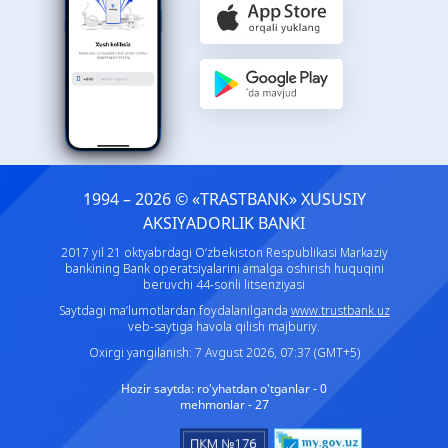
1994 – 2026 © «TRASTBANK» ХUSUSIY
AKSIYADORLIK BANKI
2017 yil 21 oktyabrdagi O‘zbekiston Respublikasi Markaziy
bankining Bank operatsiyalarini amalga oshirish huquqini
beruvchi 44-sonli litsenziyasi
Saytdagi ma’lumotlardan foydalanilganda
www.trustbank.uz
veb-saytiga havola qilish majburiy.
Oxirgi yangilanish: 7 Avgust 2026, 07:37 (GMT+5)
Hozir saytda:
ro'yhatdan o'tganlar - 0
mehmonlar - 27