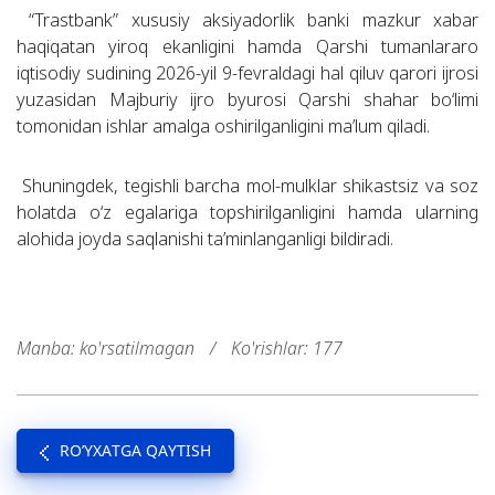
“Trastbank” xususiy aksiyadorlik banki mazkur xabar
haqiqatan yiroq ekanligini hamda Qarshi tumanlararo
iqtisodiy sudining 2026-yil 9-fevraldagi hal qiluv qarori ijrosi
yuzasidan Majburiy ijro byurosi Qarshi shahar bo‘limi
tomonidan ishlar amalga oshirilganligini ma’lum qiladi.
Shuningdek, tegishli barcha mol-mulklar shikastsiz va soz
holatda o‘z egalariga topshirilganligini hamda ularning
alohida joyda saqlanishi ta’minlanganligi bildiradi.
Manba: ko'rsatilmagan
/
Ko'rishlar: 177
RO’YXATGA QAYTISH