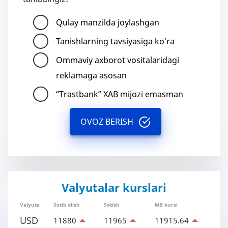
Qulay manzilda joylashgan
Tanishlarning tavsiyasiga ko'ra
Ommaviy axborot vositalaridagi
reklamaga asosan
“Trastbank” XAB mijozi emasman
OVOZ BERISH
Valyutalar kurslari
Valyuta
Sotib olish
Sotish
MB kursi
USD
11880
11965
11915.64