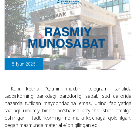
5 Iyun 2026
Kuni kecha “Qitmir muxbir” telegram kanalida
tadbirkorning bankdagi qarzdorligi sabab sud qarorida
nazarda tutilgan maydondagina emas, uning faoliyatiga
taalluqli umumiy binoni bo‘shatish bo‘yicha ishlar amalga
oshirilgan, tadbirkorning mol-mulki ko‘chaga qoldirilgan,
degan mazmunda material e’lon qilingan edi.