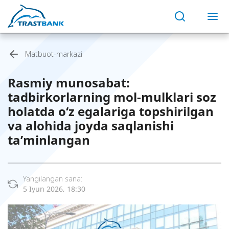
Matbuot-markazi
Rasmiy munosabat:
tadbirkorlarning mol-mulklari soz
holatda o‘z egalariga topshirilgan
va alohida joyda saqlanishi
ta’minlangan
Yangilangan sana:
5 Iyun 2026, 18:30