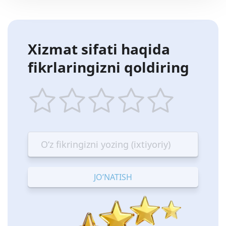
Xizmat sifati haqida
fikrlaringizni qoldiring
1
2
3
4
5
star
stars
stars
stars
stars
—
—
—
—
—
Terrible
Bad
OK
Good
Excellent