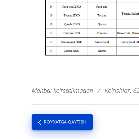
Manba: ko'rsatilmagan
/
Ko'rishlar: 6
RO’YXATGA QAYTISH