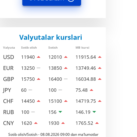
Valyutalar kurslari
Valyuta
Sotib olish
Sotish
MB kursi
USD
11940
12010
11915.64
EUR
13250
13850
13749.46
GBP
15750
16400
16034.88
JPY
60
100
75.48
CHF
14450
15100
14719.75
RUB
100
156
146.19
CNY
1620
1930
1765.52
Sotib olish/Sotish - 08.08.2026 09:00 dan ma’lumotlar