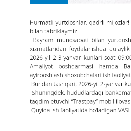
Hurmatli yurtdoshlar, qadrli mijozlar!
bilan tabriklaymiz.
Bayram munosabati bilan yurtdosh
xizmatlaridan foydalanishda qulayli
2026-yil 2-3-yanvar kunlari soat 09
Amaliyot boshqarmasi hamda Bank
ayirboshlash shoxobchalari ish faoliyat
Bundan tashqari, 2026-yil 2-yanvar kun
Shuningdek, hududlardagi bankomatl
taqdim etuvchi “Trastpay” mobil ilova
Quyida ish faoliyatida bo‘ladigan VASH, 