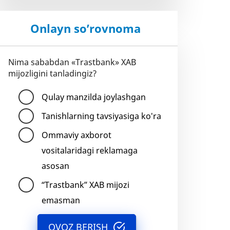
Onlayn so’rovnoma
Nima sababdan «Trastbank» XAB
mijozligini tanladingiz?
Qulay manzilda joylashgan
Tanishlarning tavsiyasiga ko'ra
Ommaviy axborot
vositalaridagi reklamaga
asosan
“Trastbank” XAB mijozi
emasman
OVOZ BERISH