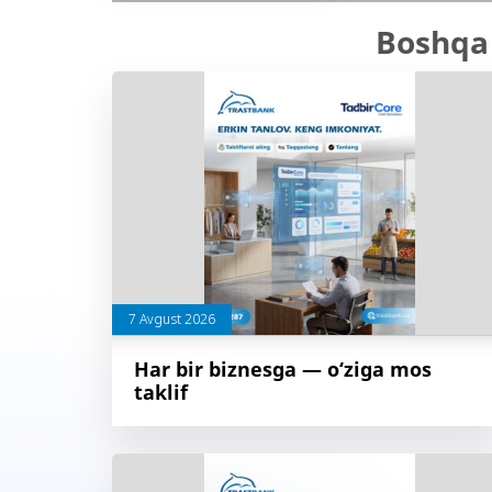
Boshqa 
7 Avgust 2026
Har bir biznesga — o‘ziga mos
taklif