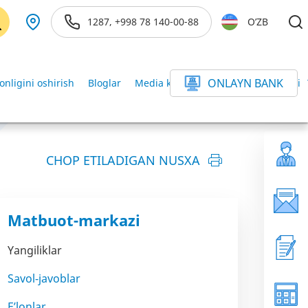
1287, +998 78 140-00-88
O’ZB
ONLAYN BANK
onligini oshirish
Bloglar
Media kutubxona
Axborot xizmati
CHOP ETILADIGAN NUSXA
Matbuot-markazi
Yangiliklar
Savol-javoblar
E’lonlar