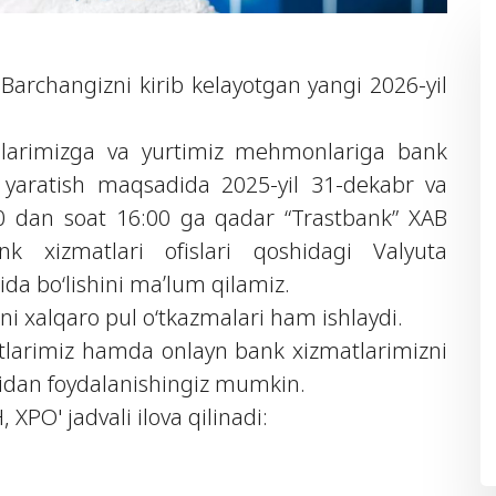
 Barchangizni kirib kelayotgan yangi 2026-yil
larimizga va yurtimiz mehmonlariga bank
k yaratish maqsadida 2025-yil 31-dekabr va
:00 dan soat 16:00 ga qadar “Trastbank” XAB
 xizmatlari ofislari qoshidagi Valyuta
ida bo‘lishini maʼlum qilamiz.
i xalqaro pul o‘tkazmalari ham ishlaydi.
arimiz hamda onlayn bank xizmatlarimizni
sidan foydalanishingiz mumkin.
XPO' jadvali ilova qilinadi: