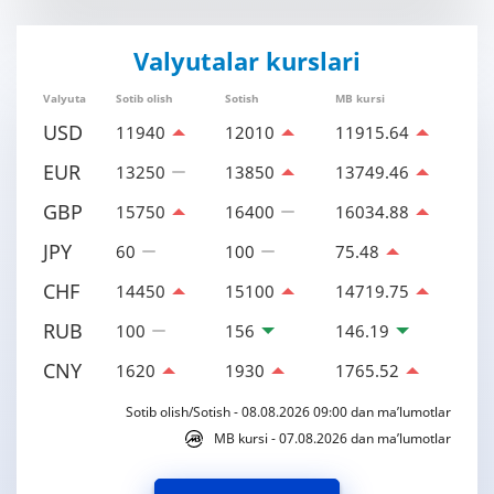
Valyutalar kurslari
Valyuta
Sotib olish
Sotish
MB kursi
USD
11940
12010
11915.64
EUR
13250
13850
13749.46
GBP
15750
16400
16034.88
JPY
60
100
75.48
CHF
14450
15100
14719.75
RUB
100
156
146.19
CNY
1620
1930
1765.52
Sotib olish/Sotish - 08.08.2026 09:00 dan ma’lumotlar
MB kursi - 07.08.2026 dan ma’lumotlar