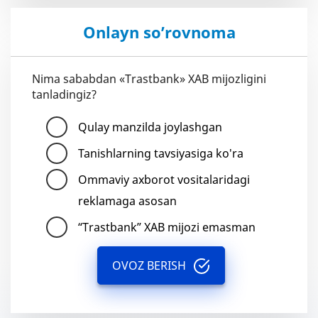
Onlayn so’rovnoma
Nima sababdan «Trastbank» XAB mijozligini
tanladingiz?
Qulay manzilda joylashgan
Tanishlarning tavsiyasiga ko'ra
Ommaviy axborot vositalaridagi
reklamaga asosan
“Trastbank” XAB mijozi emasman
OVOZ BERISH