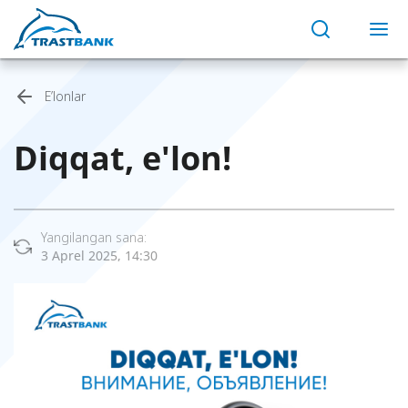
E’lonlar
Diqqat, e'lon!
Yangilangan sana:
3 Aprel 2025, 14:30