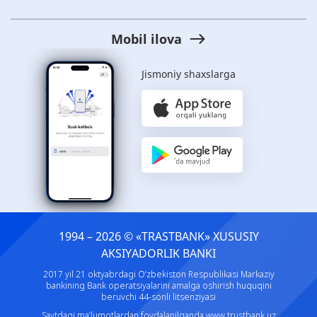
Mobil ilova
Jismoniy shaxslarga
1994 – 2026 © «TRASTBANK» ХUSUSIY
AKSIYADORLIK BANKI
2017 yil 21 oktyabrdagi O‘zbekiston Respublikasi Markaziy
bankining Bank operatsiyalarini amalga oshirish huquqini
beruvchi 44-sonli litsenziyasi
Saytdagi ma’lumotlardan foydalanilganda
www.trustbank.uz