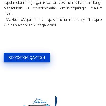
topshiriqlarini bajarganlik uchun vositachilik haqi tariflariga
o'zgartirish va qo'shimchalar kirtilayotganligini ma'lum
qiladi.
Mazkur o'zgartirish va qo'shimchalar 2025-yil 14-aprel
kunidan e'tiboran kuchga kiradi.
RO’YXATGA QAYTISH