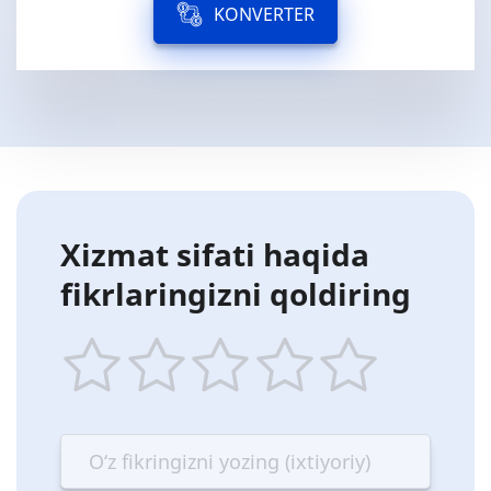
KONVERTER
Xizmat sifati haqida
fikrlaringizni qoldiring
1
2
3
4
5
star
stars
stars
stars
stars
—
—
—
—
—