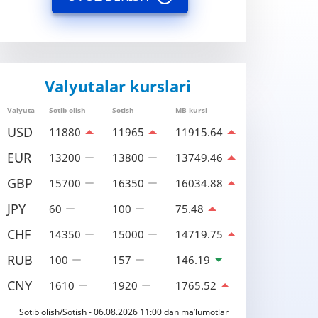
Valyutalar kurslari
Valyuta
Sotib olish
Sotish
MB kursi
USD
11880
11965
11915.64
EUR
13200
13800
13749.46
GBP
15700
16350
16034.88
JPY
60
100
75.48
CHF
14350
15000
14719.75
RUB
100
157
146.19
CNY
1610
1920
1765.52
Sotib olish/Sotish - 06.08.2026 11:00 dan ma’lumotlar