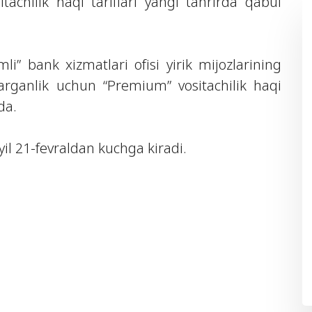
itachilik haqi tariflari yangi tahrirda qabul
” bank xizmatlari ofisi yirik mijozlarining
ajarganlik uchun “Premium” vositachilik haqi
da.
yil 21-fevraldan kuchga kiradi.