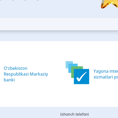
5
ars
stars
—
ood
Excellent
O‘zbekiston
Yagona inter
Respublikasi Markaziy
xizmatlari po
banki
Ishonch telefoni