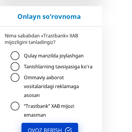
Onlayn so’rovnoma
Nima sababdan «Trastbank» XAB
mijozligini tanladingiz?
Qulay manzilda joylashgan
Tanishlarning tavsiyasiga ko'ra
Ommaviy axborot
vositalaridagi reklamaga
asosan
“Trastbank” XAB mijozi
emasman
OVOZ BERISH