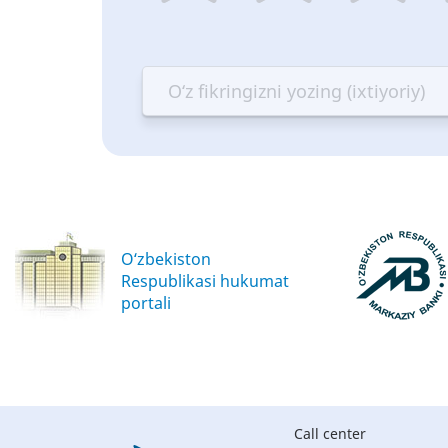
1
2
3
4
star
stars
stars
st
—
—
—
—
Terrible
Bad
OK
G
O‘zbekiston
Respublikasi hukumat
portali
Call center