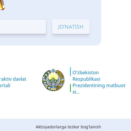
O‘zbekiston
aktiv davlat
Respublikasi
rtali
Prezidentining matbuot
xi...
Aktsiyadorlarga tezkor bog'lanish