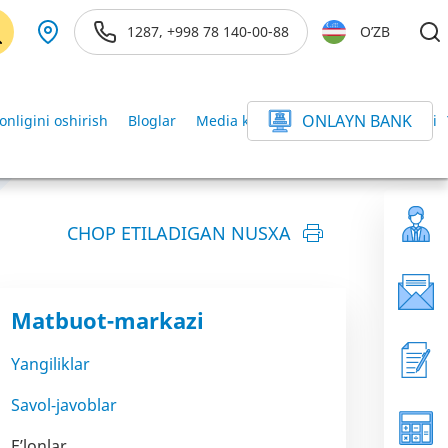
1287, +998 78 140-00-88
O’ZB
ONLAYN BANK
onligini oshirish
Bloglar
Media kutubxona
Axborot xizmati
CHOP ETILADIGAN NUSXA
Matbuot-markazi
Yangiliklar
Savol-javoblar
E’lonlar