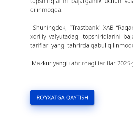
topshiriqlarini bajarganlik uchun vos
qilinmoqda.
Shuningdek, “Trastbank” XAB “Raqamli
xorijiy valyutadagi topshiriqlarini b
tariflari yangi tahrirda qabul qilinmoq
Mazkur yangi tahrirdagi tariflar 2025-
RO’YXATGA QAYTISH