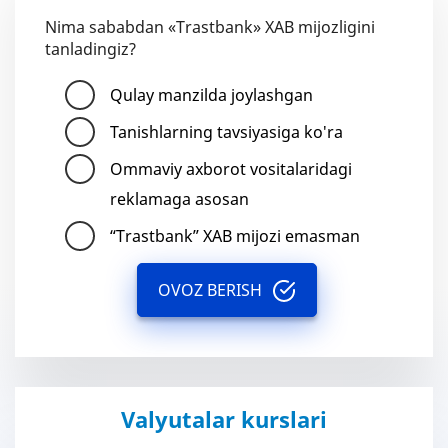
Nima sababdan «Trastbank» XAB mijozligini
tanladingiz?
Qulay manzilda joylashgan
Tanishlarning tavsiyasiga ko'ra
Ommaviy axborot vositalaridagi
reklamaga asosan
“Trastbank” XAB mijozi emasman
OVOZ BERISH
Valyutalar kurslari