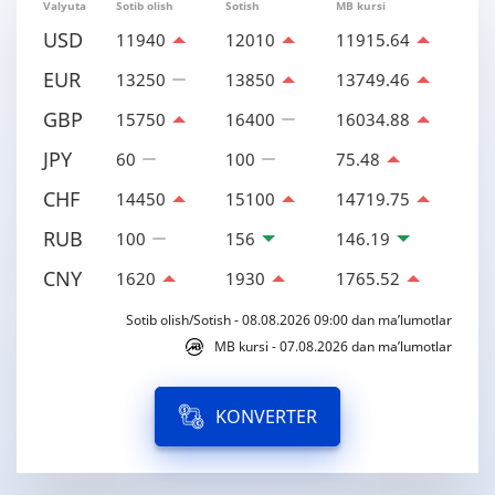
Valyuta
Sotib olish
Sotish
MB kursi
USD
11940
12010
11915.64
EUR
13250
13850
13749.46
GBP
15750
16400
16034.88
JPY
60
100
75.48
CHF
14450
15100
14719.75
RUB
100
156
146.19
CNY
1620
1930
1765.52
Sotib olish/Sotish - 08.08.2026 09:00 dan ma’lumotlar
MB kursi - 07.08.2026 dan ma’lumotlar
KONVERTER