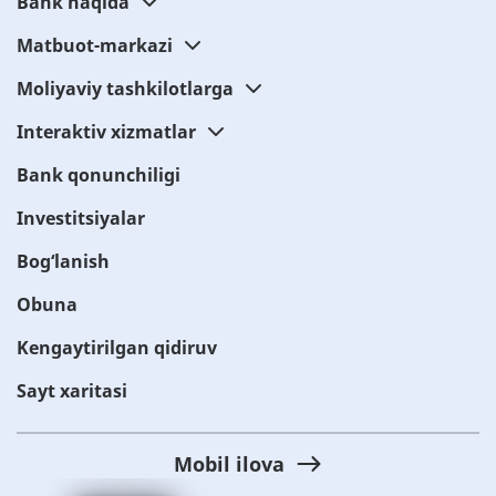
Bank haqida
Matbuot-markazi
Moliyaviy tashkilotlarga
Interaktiv xizmatlar
Bank qonunchiligi
Investitsiyalar
Bog‘lanish
Obuna
Kengaytirilgan qidiruv
Sayt xaritasi
Mobil ilova