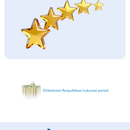
O‘zbekiston Respublikasi hukumat portali