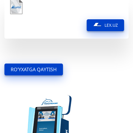
LEX.UZ
RO’YXATGA QAYTISH