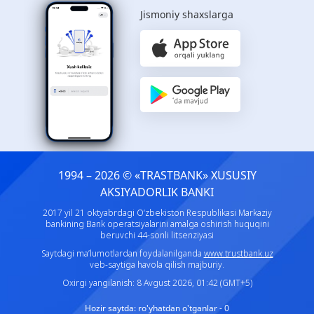
Jismoniy shaxslarga
1994 – 2026 © «TRASTBANK» ХUSUSIY
AKSIYADORLIK BANKI
2017 yil 21 oktyabrdagi O‘zbekiston Respublikasi Markaziy
bankining Bank operatsiyalarini amalga oshirish huquqini
beruvchi 44-sonli litsenziyasi
Saytdagi ma’lumotlardan foydalanilganda
www.trustbank.uz
veb-saytiga havola qilish majburiy.
Oxirgi yangilanish: 8 Avgust 2026, 01:42 (GMT+5)
Hozir saytda:
ro'yhatdan o'tganlar - 0