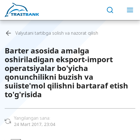
Valyutani tartibga solish va nazorat qilish
Barter asosida amalga
oshiriladigan eksport-import
operatsiyalar bo'yicha
qonunchilikni buzish va
suiiste'mol qilishni bartaraf etish
to'g'risida
Yangilangan sana:
24 Mart 2017, 23:04