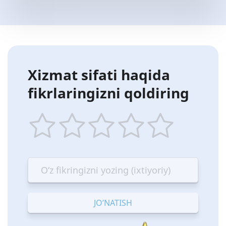
Xizmat sifati haqida
fikrlaringizni qoldiring
1
2
3
4
5
star
stars
stars
stars
stars
—
—
—
—
—
Terrible
Bad
OK
Good
Excellent