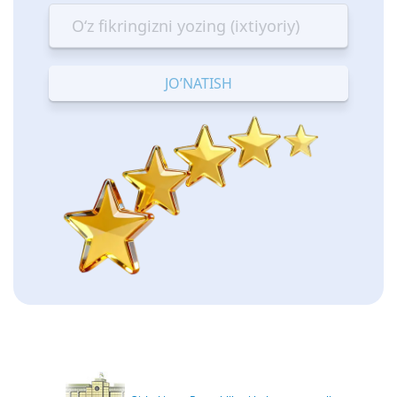
star
stars
stars
stars
stars
—
—
—
—
—
Terrible
Bad
OK
Good
Excellent