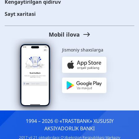
Kengaytirilgan qidiruv
Sayt xaritasi
Mobil ilova
Jismoniy shaxslarga
1994 – 2026 © «TRASTBANK» ХUSUSIY
AKSIYADORLIK BANKI
2017 yil 21 oktyabrdagi O‘zbekiston Respublikasi Markaziy