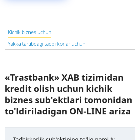
Kichik biznes uchun
Yakka tartibdagi tadbirkorlar uchun
«Trastbank» XAB tizimidan
kredit olish uchun kichik
biznes sub'ektlari tomonidan
to'ldiriladigan ON-LINE ariza
Tadbirkorlik sub'ektining to'liq nomi
*
: