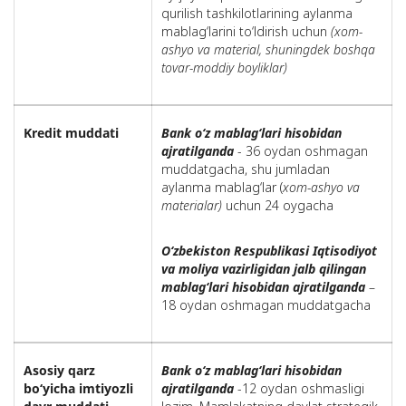
qurilish tashkilotlarining aylanma
mablag‘larini to‘ldirish uchun
(xom-
ashyo va material, shuningdek boshqa
tovar-moddiy boyliklar)
Kredit muddati
Bank o‘z mablag‘lari hisobidan
ajratilganda
- 36 oydan oshmagan
muddatgacha, shu jumladan
aylanma mablag‘lar (
xom-ashyo va
materialar
)
uchun 24 oygacha
O‘zbekiston Respublikasi Iqtisodiyot
va moliya vazirligidan jalb qilingan
mablag‘lari hisobidan ajratilganda
–
18 oydan oshmagan muddatgacha
Asosiy qarz
Bank o‘z mablag‘lari hisobidan
bo‘yicha imtiyozli
ajratilganda
-12 oydan oshmasligi