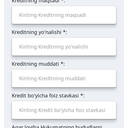
Kreditning maqsadi
*
:
Kreditning yo'nalishi
*
:
Kreditning muddati
*
:
Kredit bo'yicha foiz stavkasi
*
:
Agar loyiha Hukumatning hududlarni