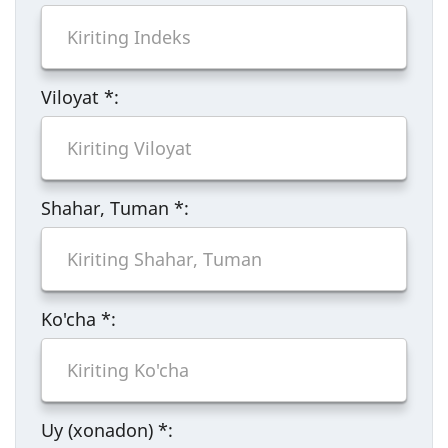
Viloyat
*
:
Shahar, Tuman
*
:
Ko'cha
*
:
Uy (xonadon)
*
: