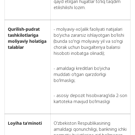
qayd etilgan hujjatlar to‘liq taqdim
etilishilishi lozim.
Qurilish-pudrat
- moliyaviy-xo‘jalik faoliyati natijalari
tashkilotlariga
bo‘yicha zararsiz ishlayotgan bo‘lishi
moliyaviy holatiga
(bundа sо'ngi moliyaviy yil va sо‘ngi
talablar
chorak uсhun buxgalteriya balansi
hisoboti inоbаtgа olinadi);
- amaldagi kreditlari bo‘yicha
muddati o‘tgan qarzdorligi
bo‘lmasligi;
- asosiy depozit hisobvarag‘ida 2-son
kartoteka mavjud bo‘lmasligi
Loyiha ta’minoti
O‘zbekiston Respublikasining
amaldagi qonunchiligi, bankning ichki