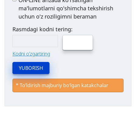
ON-LINE arizada ko'rsatilgan
ma'lumotlarni qo'shimcha tekshirish
uchun o'z roziligimni beraman
Rasmdagi kodni tering:
Kodni o’zgartiring
YUBORISH
*
To’ldirish majburiy bo’lgan katakchalar