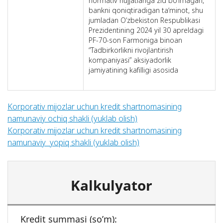
normativ hujjatlariga zid bo‘lmagan,
bankni qoniqtiradigan taʼminot, shu
jumladan O‘zbekiston Respublikasi
Prezidentining 2024 yil 30 apreldagi
PF-70-son Farmоniga binoan
“Tadbirkorlikni rivojlantirish
kompaniyasi” aksiyadorlik
jamiyatining kafilligi asosida
Korporativ mijozlar uchun kredit shartnomasining
namunaviy ochiq shakli (yuklab olish)
Korporativ mijozlar uchun kredit shartnomasining
namunaviy yopiq shakli (yuklab olish)
Kalkulyator
Kredit summasi (so’m):