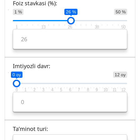
Foiz stavkasi (%):
1 %
26 %
50 %
1
13
26
38
50
Imtiyozli davr:
0 oy
12 oy
0
1
2
3
4
5
6
7
8
9
10
11
12
Ta’minot turi: