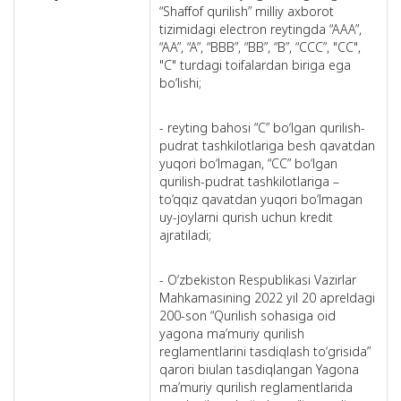
“Shaffof qurilish” milliy axborot
tizimidagi electron reytingda “AAA”,
“AA”, “A”, “BBB”, “BB”, “B”, “CCC”, "CC",
"C" turdagi toifalardan biriga ega
bo‘lishi;
- reyting bahosi “C” bo‘lgan qurilish-
pudrat tashkilotlariga besh qavatdan
yuqori bo‘lmagan, “CC” bo‘lgan
qurilish-pudrat tashkilotlariga –
to‘qqiz qavatdan yuqori bo‘lmagan
uy-joylarni qurish uchun kredit
ajratiladi;
- O‘zbekiston Respublikasi Vazirlar
Mahkamasining 2022 yil 20 apreldagi
200-son “Qurilish sohasiga oid
yagona ma’muriy qurilish
reglamentlarini tasdiqlash to‘grisida”
qarori biulan tasdiqlangan Yagona
ma’muriy qurilish reglamentlarida