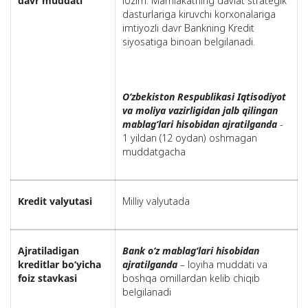
davr muddati
lozim. Mamlakatning davlat strategik
dasturlariga kiruvchi korxonalariga
imtiyozli davr Bankning Kredit
siyosatiga binoan belgilanadi.
O‘zbekiston Respublikasi Iqtisodiyot
va moliya vazirligidan jalb qilingan
mablag‘lari hisobidan ajratilganda
-
1 yildan (12 oydan) oshmagan
muddatgacha
Kredit valyutasi
Milliy valyutada
A
jratiladigan
Bank o‘z mablag‘lari hisobidan
kreditlar bo‘yicha
ajratilganda
– loyiha muddati va
foiz stavkasi
boshqa omillardan kelib chiqib
belgilanadi