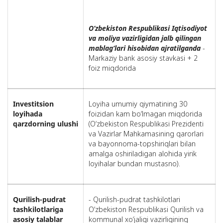
O‘zbekiston Respublikasi Iqtisodiyot
va moliya vazirligidan jalb qilingan
mablag‘lari hisobidan ajratilganda
-
Markaziy bank asosiy stavkasi + 2
foiz miqdorida
Investitsion
Loyiha umumiy qiymatining 30
loyihada
foizidan kam bo‘lmagan miqdorida
qarzdorning ulushi
(O‘zbekiston Respublikasi Prezidenti
va Vazirlar Mahkamasining qarorlari
va bayonnoma-topshiriqlari bilan
amalga oshiriladigan alohida yirik
loyihalar bundan mustasno).
Qurilish-pudrat
- Qurilish-pudrat tashkilotlari
tashkilotlariga
O‘zbekiston Respublikasi Qurilish va
asosiy talablar
kommunal xo‘jaligi vazirligining