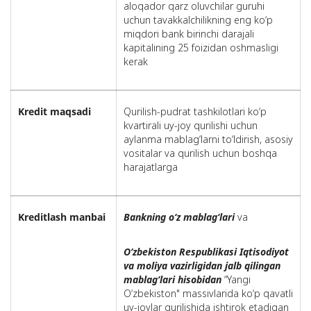
aloqador qarz oluvchilar guruhi
uchun tavakkalchilikning eng ko‘p
miqdori bank birinchi darajali
kapitalining 25 foizidan oshmasligi
kerak
Kredit maqsadi
Qurilish-pudrat tashkilotlari ko‘p
kvartirali uy-joy qurilishi uchun
aylanma mablag‘larni to‘ldirish, asosiy
vositalar va qurilish uchun boshqa
harajatlarga
Kreditlash manbai
Bankning o‘z mablag‘lari
va
O‘zbekiston Respublikasi Iqtisodiyot
va moliya vazirligidan jalb qilingan
mablag‘lari hisobidan
“Yangi
O‘zbekiston" massivlarida ko‘p qavatli
uy-joylar qurilishida ishtirok etadigan