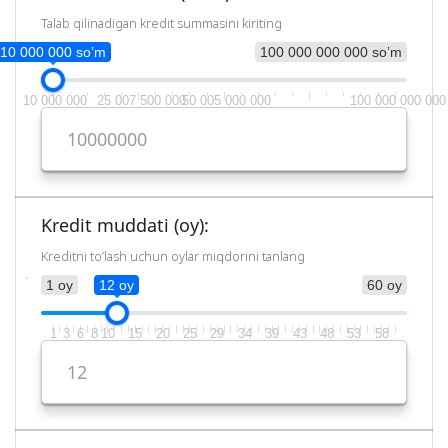
Talab qilinadigan kredit summasini kiriting
10 000 000 so’m
100 000 000 000 so’m
10 000 000
25 007 500 000
50 005 000 000
100 000 000 000
Kredit muddati (oy):
Kreditni to’lash uchun oylar miqdorini tanlang
1 oy
12 oy
60 oy
1
3
6
8
10
15
20
25
29
34
39
43
48
53
58