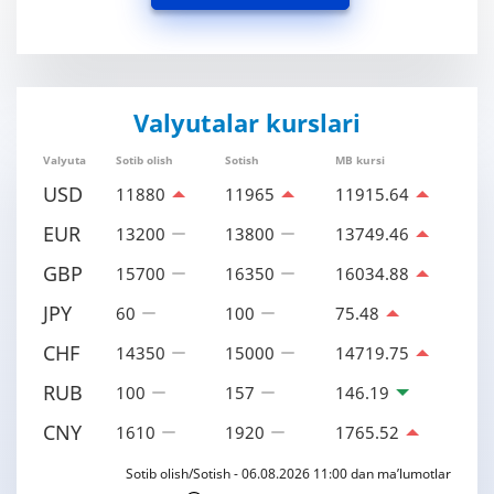
Valyutalar kurslari
Valyuta
Sotib olish
Sotish
MB kursi
USD
11880
11965
11915.64
EUR
13200
13800
13749.46
GBP
15700
16350
16034.88
JPY
60
100
75.48
CHF
14350
15000
14719.75
RUB
100
157
146.19
CNY
1610
1920
1765.52
Sotib olish/Sotish - 06.08.2026 11:00 dan ma’lumotlar