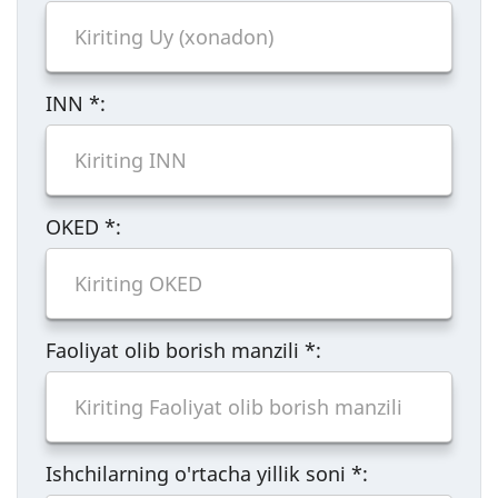
INN
*
:
OKED
*
:
Faoliyat olib borish manzili
*
:
Ishchilarning o'rtacha yillik soni
*
: