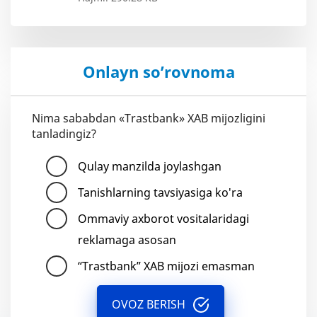
Onlayn so’rovnoma
Nima sababdan «Trastbank» XAB mijozligini
tanladingiz?
Qulay manzilda joylashgan
Tanishlarning tavsiyasiga ko'ra
Ommaviy axborot vositalaridagi
reklamaga asosan
“Trastbank” XAB mijozi emasman
OVOZ BERISH