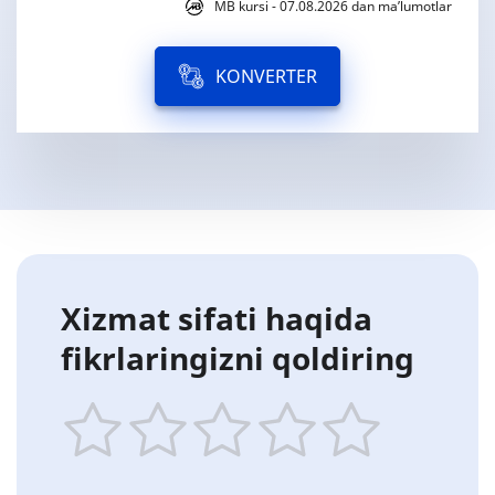
MB kursi - 07.08.2026 dan ma’lumotlar
KONVERTER
Xizmat sifati haqida
fikrlaringizni qoldiring
1
2
3
4
5